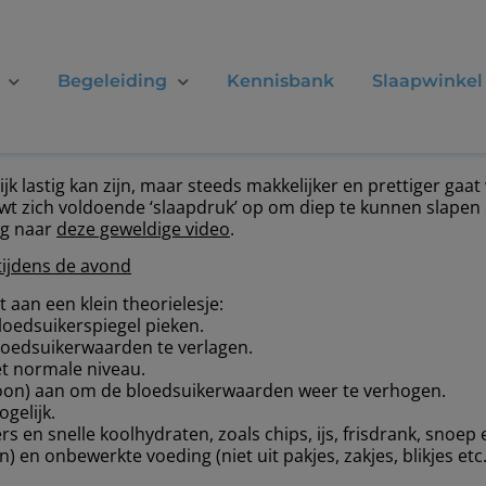
Begeleiding
Kennisbank
Slaapwinkel
ijk lastig kan zijn, maar steeds makkelijker en prettiger ga
ouwt zich voldoende ‘slaapdruk’ op om diep te kunnen slapen
ag naar
deze geweldige video
.
 tijdens de avond
 aan een klein theorielesje:
bloedsuikerspiegel pieken.
loedsuikerwaarden te verlagen.
et normale niveau.
moon) aan om de bloedsuikerwaarden weer te verhogen.
ogelijk.
s en snelle koolhydraten, zoals chips, ijs, frisdrank, snoep 
en onbewerkte voeding (niet uit pakjes, zakjes, blikjes etc