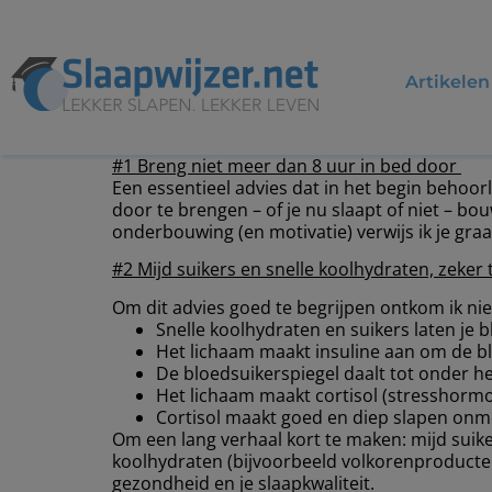
Artikelen
#1 Breng niet meer dan 8 uur in bed door
Een essentieel advies dat in het begin behoorl
door te brengen – of je nu slaapt of niet – b
onderbouwing (en motivatie) verwijs ik je gra
#2 Mijd suikers en snelle koolhydraten, zeker
Om dit advies goed te begrijpen ontkom ik niet
Snelle koolhydraten en suikers laten je 
Het lichaam maakt insuline aan om de b
De bloedsuikerspiegel daalt tot onder h
Het lichaam maakt cortisol (stresshor
Cortisol maakt goed en diep slapen onm
Om een lang verhaal kort te maken: mijd suiker
koolhydraten (bijvoorbeeld volkorenproducten) 
gezondheid en je slaapkwaliteit.