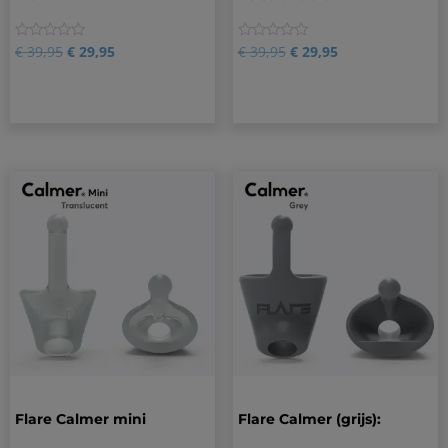
0
0
€
39,95
€
29,95
€
39,95
€
29,95
Flare Calmer mini
Flare Calmer (grijs):