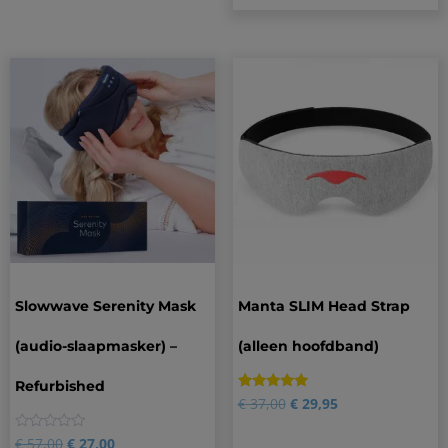
Slowwave Serenity Mask
Manta SLIM Head Strap
(audio-slaapmasker) –
(alleen hoofdband)
Refurbished
Gewaardeerd
1
€
37,00
€
29,95
5.00
op 5
gebaseerd
0
€
57,00
€
27,00