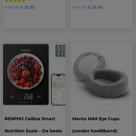
Gewaardeerd
10
0
€
39,95
€
29,95
€
57,00
€
29,95
4.90
op 5
gebaseerd
op
klantbeoordelingen
RENPHO Calibra Smart
Manta MAX Eye Cups
Nutrition Scale – De beste
(zonder hoofdband)