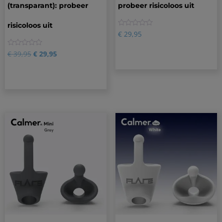
(transparant): probeer
probeer risicoloos uit
risicoloos uit
0
€
29,95
0
€
39,95
€
29,95