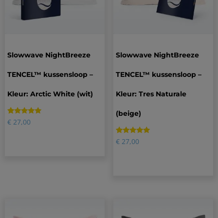
Slowwave NightBreeze
Slowwave NightBreeze
TENCEL™ kussensloop –
TENCEL™ kussensloop –
Kleur: Arctic White (wit)
Kleur: Tres Naturale
(beige)
Gewaardeerd
12
€
27,00
4.92
op 5
gebaseerd
Gewaardeerd
3
€
27,00
op
5.00
klantbeoordelingen
op 5
gebaseerd
op
klantbeoordelingen