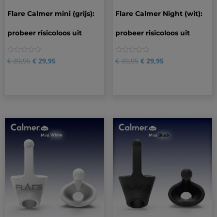
Flare Calmer mini (grijs):
Flare Calmer Night (wit):
probeer risicoloos uit
probeer risicoloos uit
0
0
€
39,95
€
29,95
€
39,95
€
29,95