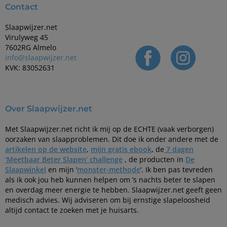
Contact
Slaapwijzer.net
Virulyweg 45
7602RG Almelo
info@slaapwijzer.net
KVK: 83052631
Over Slaapwijzer.net
Met Slaapwijzer.net richt ik mij op de ECHTE (vaak verborgen)
oorzaken van slaapproblemen. Dit doe ik onder andere met de
artikelen op de website
,
mijn gratis ebook
, de
7 dagen
‘Meetbaar Beter Slapen’ challenge
, de producten in
De
Slaapwinkel
en mijn ‘
monster-methode
‘. Ik ben pas tevreden
als ik ook jou heb kunnen helpen om ’s nachts beter te slapen
en overdag meer energie te hebben. Slaapwijzer.net geeft geen
medisch advies. Wij adviseren om bij ernstige slapeloosheid
altijd contact te zoeken met je huisarts.