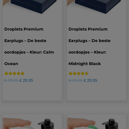
Droplets Premium
Droplets Premium
Earplugs – De beste
Earplugs – De beste
oordopjes – Kleur: Calm
oordopjes – Kleur:
Ocean
Midnight Black
Gewaardeerd
3
Gewaardeerd
4
€
39,95
€
29,95
€
39,95
€
29,95
4.67
4.50
op 5
op 5
gebaseerd
gebaseerd
op
op
klantbeoordelingen
klantbeoordelingen