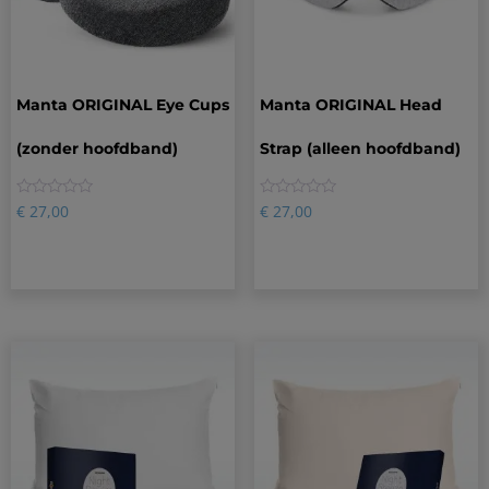
Manta ORIGINAL Eye Cups
Manta ORIGINAL Head
(zonder hoofdband)
Strap (alleen hoofdband)
0
0
€
27,00
€
27,00