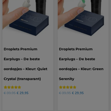
Droplets Premium
Droplets Premium
Earplugs – De beste
Earplugs – De beste
oordopjes – Kleur: Quiet
oordopjes – Kleur: Green
Crystal (transparant)
Serenity
Gewaardeerd
15
Gewaardeerd
3
€
39,95
€
29,95
€
39,95
€
29,95
4.80
4.67
op 5
op 5
gebaseerd
gebaseerd
op
op
klantbeoordelingen
klantbeoordelingen