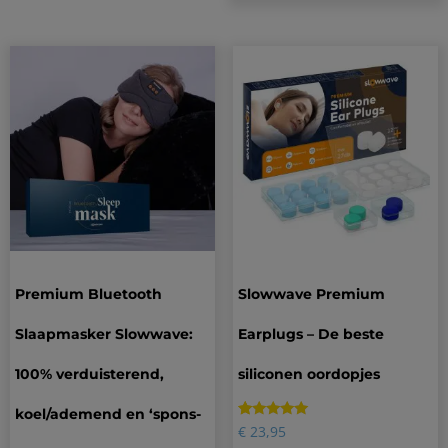
Premium Bluetooth
Slowwave Premium
Slaapmasker Slowwave:
Earplugs – De beste
100% verduisterend,
siliconen oordopjes
koel/ademend en ‘spons-
Gewaardeerd
47
€
23,95
4.83