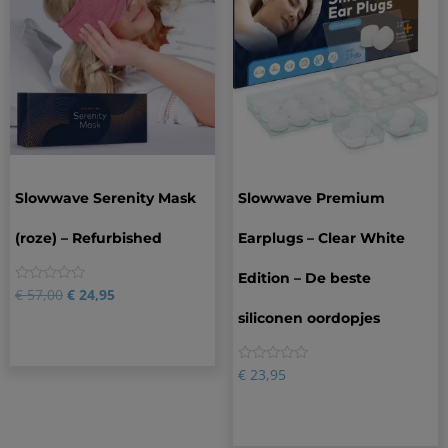
Slowwave Serenity Mask
Slowwave Premium
(roze) – Refurbished
Earplugs – Clear White
Edition – De beste
0
€
57,00
€
24,95
siliconen oordopjes
0
€
23,95