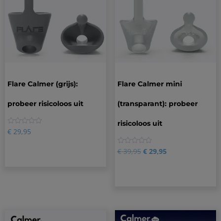
Flare Calmer (grijs):
Flare Calmer mini
probeer risicoloos uit
(transparant): probeer
risicoloos uit
0
€
29,95
0
€
39,95
€
29,95