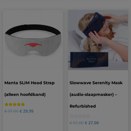
Manta SLIM Head Strap
Slowwave Serenity Mask
(alleen hoofdband)
(audio-slaapmasker) –
Refurbished
Gewaardeerd
1
€
37,00
€
29,95
5.00
op 5
gebaseerd
0
€
57,00
€
27,00
op
klantbeoordeling