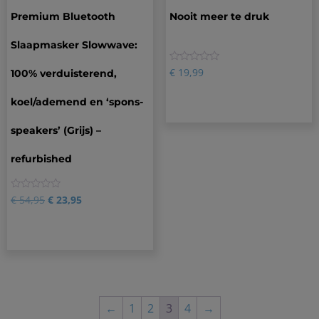
Premium Bluetooth
Nooit meer te druk
Slaapmasker Slowwave:
0
€
19,99
100% verduisterend,
koel/ademend en ‘spons-
speakers’ (Grijs) –
refurbished
0
€
54,95
€
23,95
←
1
2
3
4
→