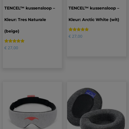
TENCEL™ kussensloop –
TENCEL™ kussensloop –
Kleur: Tres Naturale
Kleur: Arctic White (wit)
(beige)
Gewaardeerd
12
€
27,00
4.92
op 5
gebaseerd
Gewaardeerd
3
€
27,00
op
5.00
klantbeoordelingen
op 5
gebaseerd
op
klantbeoordelingen