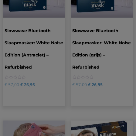
Slowwave Bluetooth
Slowwave Bluetooth
Slaapmasker: White Noise
Slaapmasker: White Noise
Edition (Antraciet) –
Edition (grijs) –
Refurbished
Refurbished
0
0
€
57,00
€
26,95
€
57,00
€
26,95