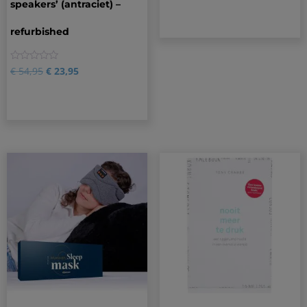
speakers’ (antraciet) –
op 5
gebaseerd
op
refurbished
klantbeoordelingen
0
€
54,95
€
23,95