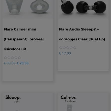
Flare Calmer mini
Flare Audio Sleeep® –
(transparant): probeer
oordopjes Clear (dual tip)
risicoloos uit
0
€
17,00
0
€
39,95
€
29,95