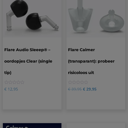
Flare Audio Sleeep® –
Flare Calmer
oordopjes Clear (single
(transparant): probeer
tip)
risicoloos uit
0
0
€
12,95
€
39,95
€
29,95