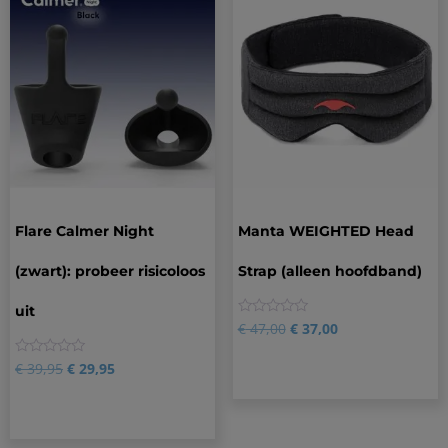
Flare Calmer Night
Manta WEIGHTED Head
(zwart): probeer risicoloos
Strap (alleen hoofdband)
uit
0
€
47,00
€
37,00
0
€
39,95
€
29,95