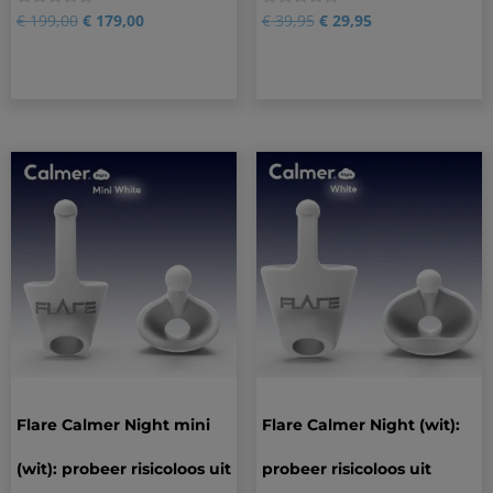
0
0
€
199,00
€
179,00
€
39,95
€
29,95
Flare Calmer Night mini
Flare Calmer Night (wit):
(wit): probeer risicoloos uit
probeer risicoloos uit