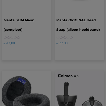
Manta SLIM Mask
Manta ORIGINAL Head
(compleet)
Strap (alleen hoofdband)
0
0
€
47,00
€
27,00