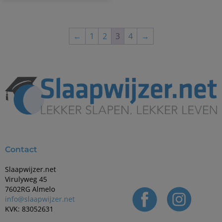
←
1
2
3
4
→
Contact
Slaapwijzer.net
Virulyweg 45
7602RG Almelo
info@slaapwijzer.net
KVK: 83052631