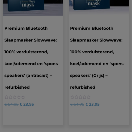
Premium Bluetooth
Premium Bluetooth
Slaapmasker Slowwave:
Slaapmasker Slowwave:
100% verduisterend,
100% verduisterend,
koel/ademend en ‘spons-
koel/ademend en ‘spons-
speakers’ (antraciet) –
speakers’ (Grijs) –
refurbished
refurbished
0
0
€
54,95
€
23,95
€
54,95
€
23,95