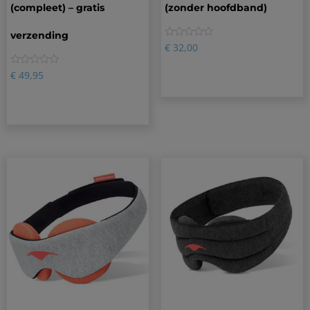
(compleet) – gratis
(zonder hoofdband)
verzending
0
€
32,00
0
€
49,95