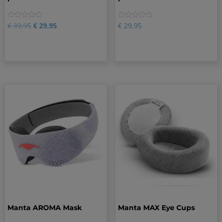
0
0
€
39,95
€
29,95
€
29,95
Manta AROMA Mask
Manta MAX Eye Cups