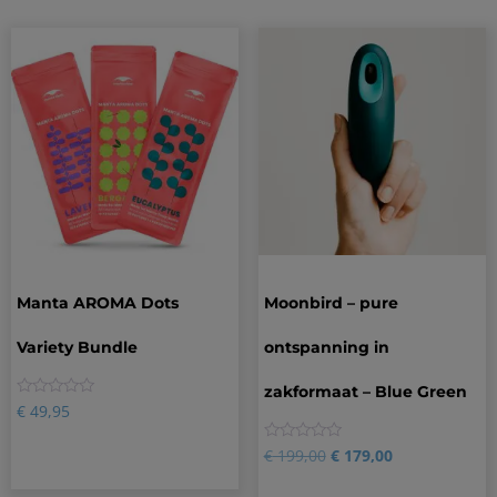
Manta AROMA Dots
Moonbird – pure
Variety Bundle
ontspanning in
zakformaat – Blue Green
0
€
49,95
0
€
199,00
€
179,00