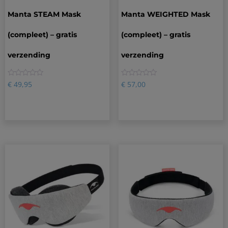
Manta STEAM Mask
Manta WEIGHTED Mask
(compleet) – gratis
(compleet) – gratis
verzending
verzending
0
0
€
49,95
€
57,00