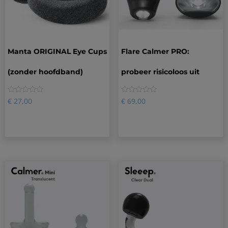
Manta ORIGINAL Eye Cups
Flare Calmer PRO:
(zonder hoofdband)
probeer risicoloos uit
0
0
€
27,00
€
69,00