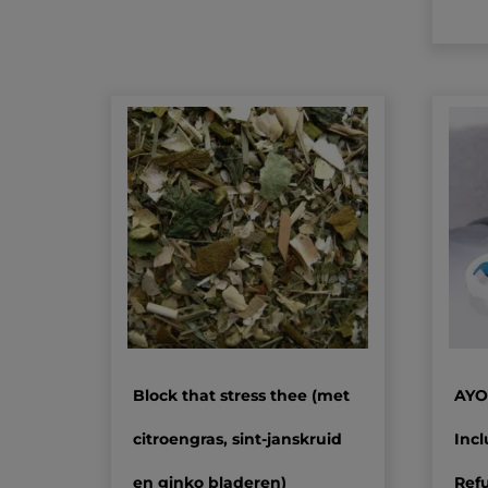
Block that stress thee (met
AYO+
citroengras, sint-janskruid
Incl
en ginko bladeren)
Ref