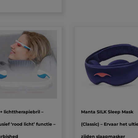
 lichttherapiebril –
Manta SILK Sleep Mask
usief ‘rood licht’ functie –
(Classic) – Ervaar het ult
urbished
zijden slaapmasker