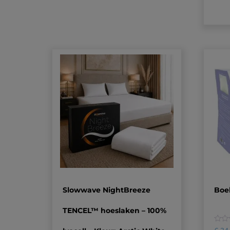
Slowwave NightBreeze
Boe
TENCEL™ hoeslaken – 100%
0