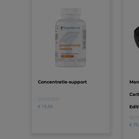
Concentratie-support
Man
Car
0
€
19,50
Edit
0
€
79