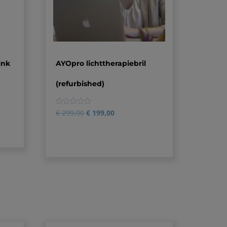
ink
AYOpro lichttherapiebril
(refurbished)
0
€
299,00
€
199,00