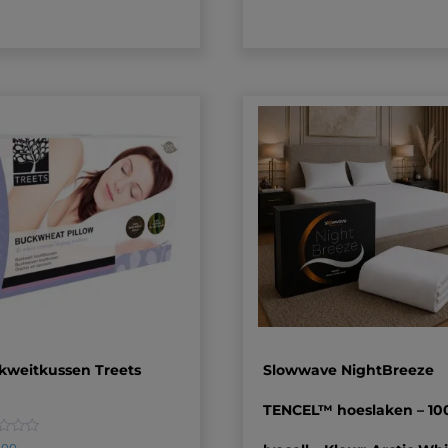
op
klantbeoordeling
kweitkussen Treets
Slowwave NightBreeze
TENCEL™ hoeslaken – 1