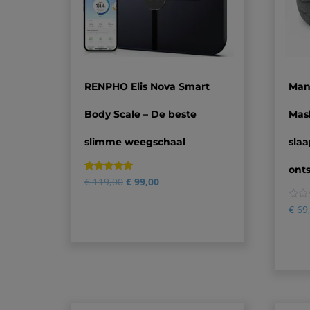
RENPHO Elis Nova Smart
Man
Body Scale – De beste
Mas
slimme weegschaal
sla
ont
Gewaardeerd
7
€
119,00
€
99,00
4.86
op 5
gebaseerd
0
€
69
op
klantbeoordelingen