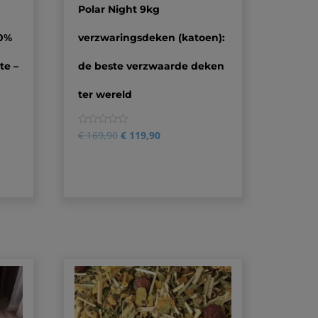
Polar Night 9kg
00%
verzwaringsdeken (katoen):
te –
de beste verzwaarde deken
ter wereld
0
€
169,90
€
119,90