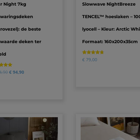
r Night 7kg
Slowwave NightBreeze
zwaringsdeken
TENCEL™ hoeslaken – 1
rovezel): de beste
lyocell – Kleur: Arctic Whi
zwaarde deken ter
Formaat: 160x200x35cm
eld
Gewaardeerd
2
€
79,00
4.50
op 5
gebaseerd
ardeerd
4,90
€
94,90
op
klantbeoordelingen
seerd
beoordeling