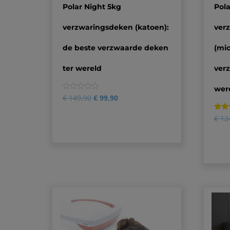
Polar Night 5kg
Pola
verzwaringsdeken (katoen):
ver
de beste verzwaarde deken
(mic
ter wereld
ver
wer
0
€
149,90
€
99,90
Gewa
1
€
12
5.00
op 5
geba
op
klant