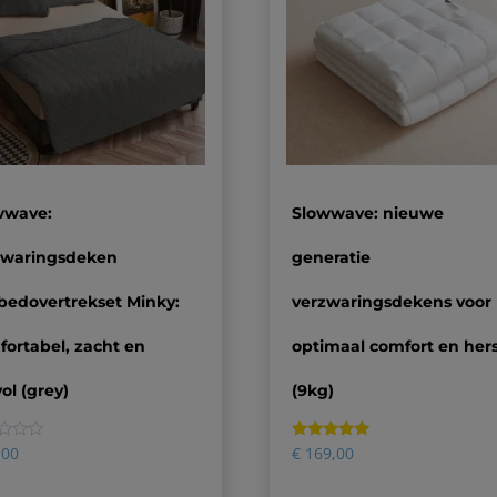
wwave:
Slowwave: nieuwe
zwaringsdeken
generatie
bedovertrekset Minky:
verzwaringsdekens voor
ortabel, zacht en
optimaal comfort en hers
vol (grey)
(9kg)
Gewaardeerd
1
,00
€
169,00
5.00
op 5
gebaseerd