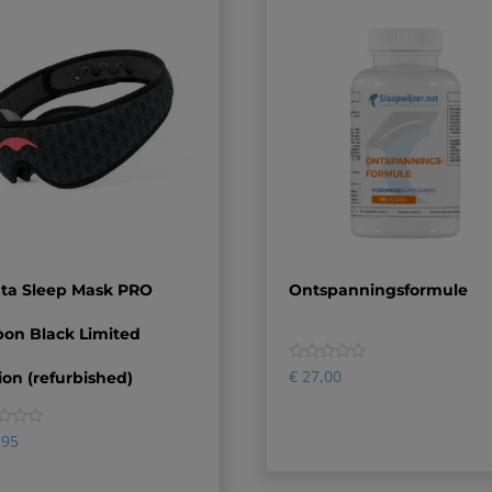
ta Sleep Mask PRO
Ontspanningsformule
bon Black Limited
0
€
27,00
ion (refurbished)
,95