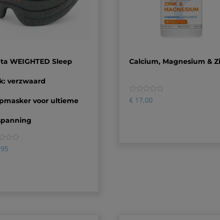
ta WEIGHTED Sleep
Calcium, Magnesium & Z
k: verzwaard
0
€
17,00
apmasker voor ultieme
spanning
,95