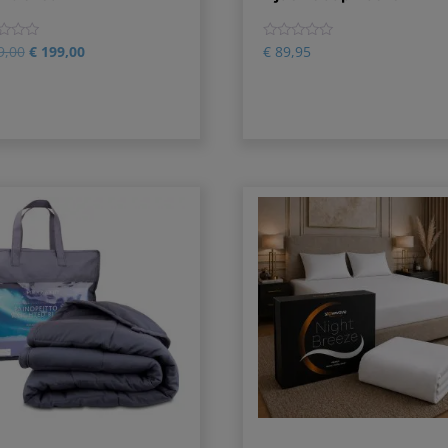
0
9,00
€
199,00
€
89,95