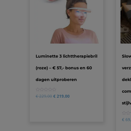
Luminette 3 lichttherapiebril
Slo
(roze) – € 57,- bonus en 60
ver
dagen uitproberen
dek
comf
0
€
229,00
€
219,00
stijl
0
€
69