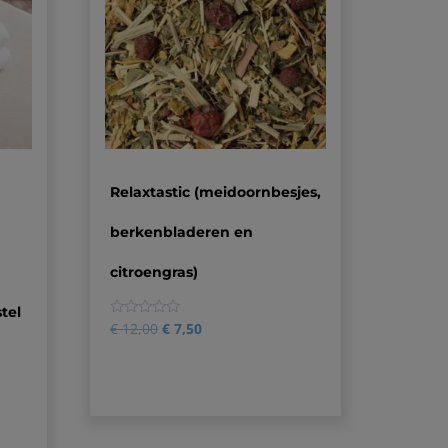
Relaxtastic (meidoornbesjes,
berkenbladeren en
citroengras)
tel
0
€
12,00
€
7,50