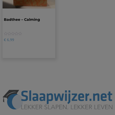
Badthee – Calming
0
€
6,99