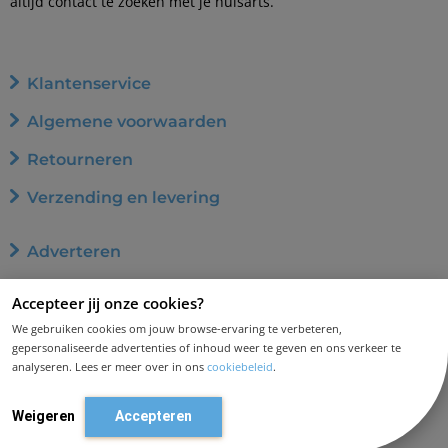
altijd contact te zoeken met je huisarts.
Klantenservice
Algemene voorwaarden
Retourneren
Verzending en levering
Adverteren
Word affiliate
Accepteer jij onze cookies?
Privacybeleid
We gebruiken cookies om jouw browse-ervaring te verbeteren,
gepersonaliseerde advertenties of inhoud weer te geven en ons verkeer te
Cookiebeleid
analyseren. Lees er meer over in ons
cookiebeleid
.
Disclaimer en aansprakelijkheid
Weigeren
Accepteren
Contact