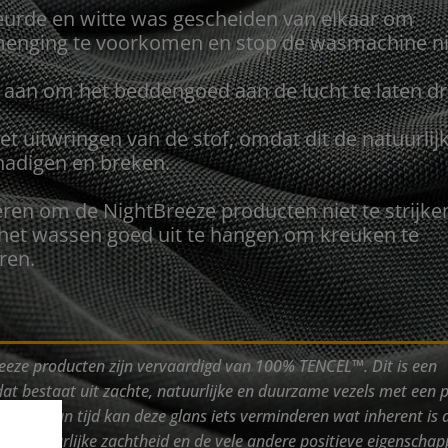
urde en witte was gescheiden van elkaar om
enging te voorkomen en stop de wasmachine nie
aan om het beddengoed aan de lucht te laten d
et uitwringen van de stof, omdat dit de natuurlij
hadigen en breken.
eren om de NightBreeze producten niet te strijke
 het wassen goed uit te hangen om kreuken te
ren.
eeze producten zijn vervaardigd van 100% TENCEL™. Dit is een
at bestaat uit zachte, natuurlijke en duurzame vezels met een 
erloop van tijd kan deze glans iets verminderen wat inherent is 
De natuurlijke zachtheid en de vele andere positieve eigenscha