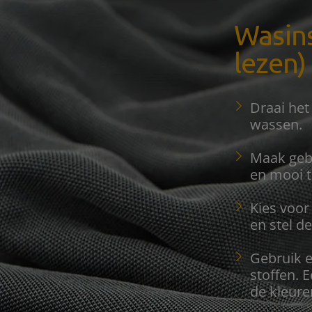
Wasins
lezen)
Draai het
wassen.
Maak gebr
en mooi t
Kies voo
en stel d
Gebruik e
stoffen. 
de kleure