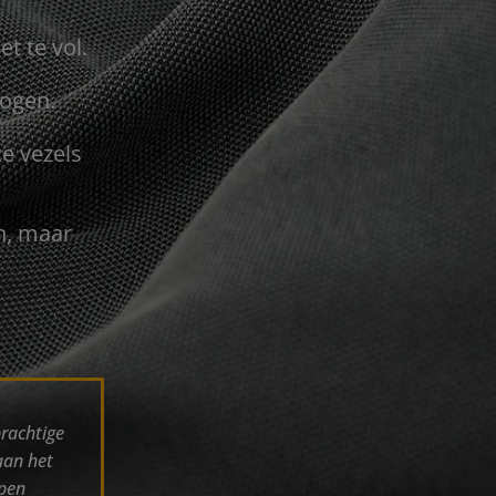
t te vol.
rogen.
ke vezels
n, maar
prachtige
aan het
ppen