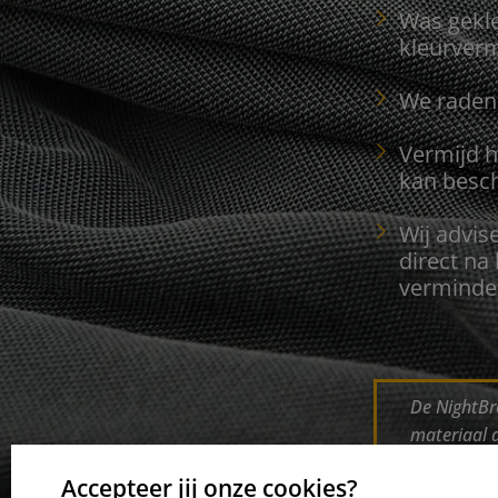
Was gekle
kleurverm
We raden 
Vermijd h
kan besc
Wij advis
direct na
verminde
De NightBr
materiaal d
glans. Na v
Accepteer jij onze cookies?
materiaal. 