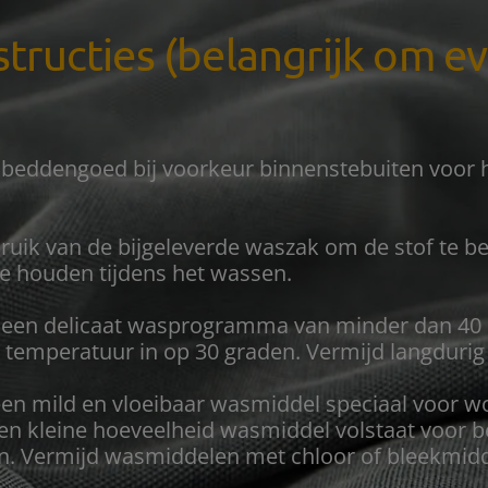
tructies (belangrijk om e
 beddengoed bij voorkeur binnenstebuiten voor 
uik van de bijgeleverde waszak om de stof te 
e houden tijdens het wassen.
r een delicaat wasprogramma van minder dan 40
e temperatuur in op 30 graden. Vermijd langduri
en mild en vloeibaar wasmiddel speciaal voor wol
Een kleine hoeveelheid wasmiddel volstaat voor 
n. Vermijd wasmiddelen met chloor of bleekmidd