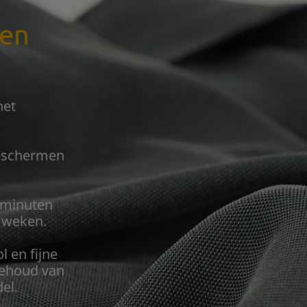
ven
het
beschermen
 minuten
g weken.
 en fijne
behoud van
el.