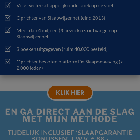
Z
Volgt wetenschappelijk onderzoek op de voet
Z
Oprichter van Slaapwijzer.net (eind 2013)
Z
Meer dan 4 miljoen (!) bezoekers ontvangen op
Slaapwijzer.net
Z
3 boeken uitgegeven (ruim 40.000 besteld)
Z
Oprichter besloten platform De Slaapomgeving (>
2.000 leden)
KLIK HIER
EN GA DIRECT AAN DE SLAG
MET MIJN METHODE
TIJDELIJK INCLUSIEF ‘SLAAPGARANTIE
BONUSSEN’ T.W.V. € 88,-