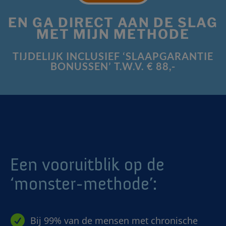
EN GA DIRECT AAN DE SLAG
MET MIJN METHODE
TIJDELIJK INCLUSIEF ‘SLAAPGARANTIE
BONUSSEN’ T.W.V. € 88,-
Een vooruitblik op de
‘monster-methode’:

Bij 99% van de mensen met chronische