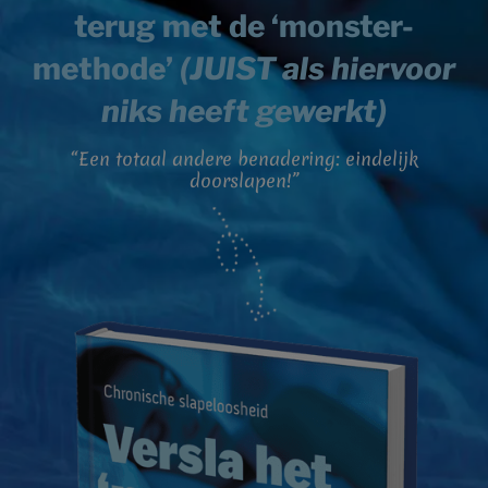
terug met de ‘monster-
methode’
(JUIST als hiervoor
niks heeft gewerkt)
“Een totaal andere benadering: eindelijk
doorslapen!”