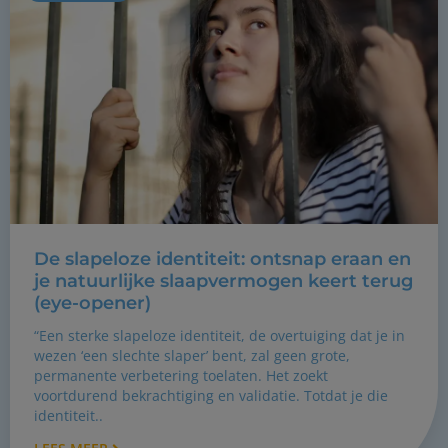
De slapeloze identiteit: ontsnap eraan en
je natuurlijke slaapvermogen keert terug
(eye-opener)
“Een sterke slapeloze identiteit, de overtuiging dat je in
wezen ‘een slechte slaper’ bent, zal geen grote,
permanente verbetering toelaten. Het zoekt
voortdurend bekrachtiging en validatie. Totdat je die
identiteit..