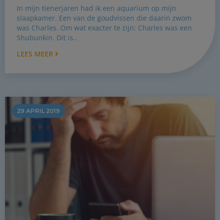
In mijn tienerjaren had ik een aquarium op mijn
slaapkamer. Een van de goudvissen die daarin zwom
was Charles. Om wat exacter te zijn: Charles was een
Shubunkin. Dit is..
LEES MEER
29 APRIL 2019