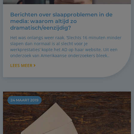
Berichten over slaapproblemen in de
media: waarom altijd zo
dramatisch/eenzijdig?
Het was onlangs weer raak. ‘Slechts 16 minuten minder
slapen dan normaal is al slecht voor je
werkprestaties’ kopte het AD op haar website. Uit een
onderzoek van Amerikaanse onderzoekers bleek..
LEES MEER
24 MAART 2019