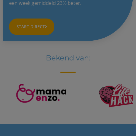
een week gemiddeld 23% beter.
START DIRECT
Bekend van: