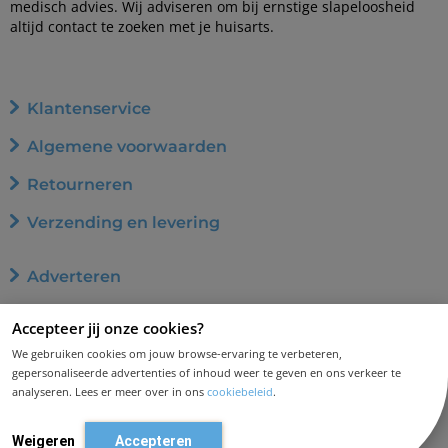
medisch advies. Wij adviseren om bij ernstige slapeloosheid
altijd contact te zoeken met je huisarts.
Klantenservice
Algemene voorwaarden
Retourneren
Verzending en levering
Adverteren
Word affiliate
Accepteer jij onze cookies?
Privacybeleid
We gebruiken cookies om jouw browse-ervaring te verbeteren,
gepersonaliseerde advertenties of inhoud weer te geven en ons verkeer te
Cookiebeleid
analyseren. Lees er meer over in ons
cookiebeleid
.
Disclaimer en aansprakelijkheid
Weigeren
Accepteren