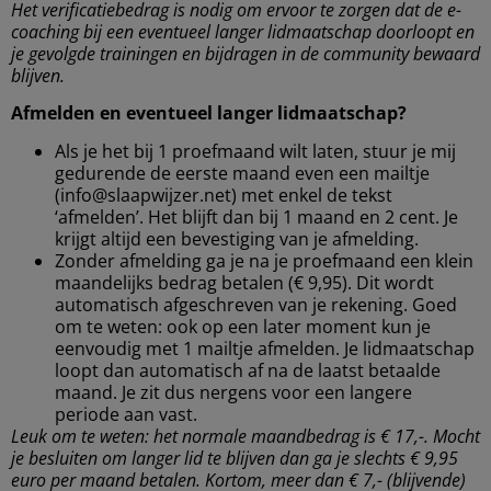
Het verificatiebedrag is nodig om ervoor te zorgen dat de e-
coaching bij een eventueel langer lidmaatschap doorloopt en
je gevolgde trainingen en bijdragen in de community bewaard
blijven.
Afmelden en eventueel langer lidmaatschap?
Als je het bij 1 proefmaand wilt laten, stuur je mij
gedurende de eerste maand even een mailtje
(info@slaapwijzer.net) met enkel de tekst
‘afmelden’. Het blijft dan bij 1 maand en 2 cent. Je
krijgt altijd een bevestiging van je afmelding.
Zonder afmelding ga je na je proefmaand een klein
maandelijks bedrag betalen (€ 9,95). Dit wordt
automatisch afgeschreven van je rekening. Goed
om te weten: ook op een later moment kun je
eenvoudig met 1 mailtje afmelden. Je lidmaatschap
loopt dan automatisch af na de laatst betaalde
maand. Je zit dus nergens voor een langere
periode aan vast.
Leuk om te weten: het normale maandbedrag is € 17,-. Mocht
je besluiten om langer lid te blijven dan ga je slechts € 9,95
euro per maand betalen. Kortom, meer dan € 7,- (blijvende)