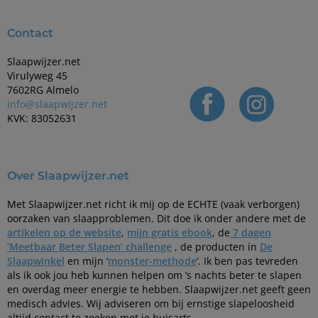
Contact
Slaapwijzer.net
Virulyweg 45
7602RG Almelo
info@slaapwijzer.net
KVK: 83052631
Over Slaapwijzer.net
Met Slaapwijzer.net richt ik mij op de ECHTE (vaak verborgen)
oorzaken van slaapproblemen. Dit doe ik onder andere met de
artikelen op de website
,
mijn gratis ebook
, de
7 dagen
‘Meetbaar Beter Slapen’ challenge
, de producten in
De
Slaapwinkel
en mijn ‘
monster-methode
‘. Ik ben pas tevreden
als ik ook jou heb kunnen helpen om ’s nachts beter te slapen
en overdag meer energie te hebben. Slaapwijzer.net geeft geen
medisch advies. Wij adviseren om bij ernstige slapeloosheid
altijd contact te zoeken met je huisarts.