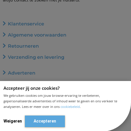
Klantenservice
Algemene voorwaarden
Retourneren
Verzending en levering
Adverteren
Word affiliate
Accepteer jij onze cookies?
Privacybeleid
We gebruiken cookies om jouw browse-ervaring te verbeteren,
gepersonaliseerde advertenties of inhoud weer te geven en ons verkeer te
Cookiebeleid
analyseren. Lees er meer over in ons
cookiebeleid
.
Disclaimer en aansprakelijkheid
Weigeren
Accepteren
Contact