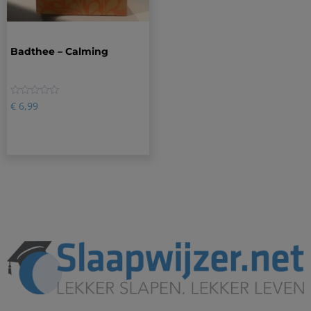
Badthee – Calming
0
€
6,99