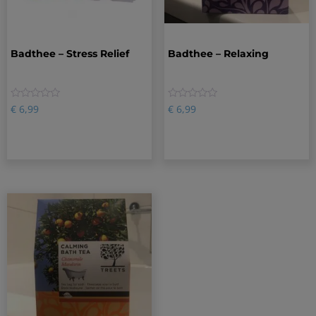
Badthee – Stress Relief
Badthee – Relaxing
0
0
€
6,99
€
6,99