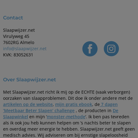
Contact
Slaapwijzer.net
Virulyweg 45
7602RG Almelo
info@slaapwijzer.net
KVK: 83052631
Over Slaapwijzer.net
Met Slaapwijzer.net richt ik mij op de ECHTE (vaak verborgen)
oorzaken van slaapproblemen. Dit doe ik onder andere met de
artikelen op de website
,
mijn gratis ebook
, de
7 dagen
‘Meetbaar Beter Slapen’ challenge
, de producten in
De
Slaapwinkel
en mijn ‘
monster-methode
‘. Ik ben pas tevreden
als ik ook jou heb kunnen helpen om ’s nachts beter te slapen
en overdag meer energie te hebben. Slaapwijzer.net geeft geen
medisch advies. Wij adviseren om bij ernstige slapeloosheid