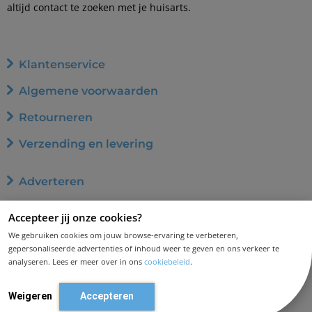
altijd contact te zoeken met je huisarts.
Klantenservice
Algemene voorwaarden
Retourneren
Verzending en levering
Adverteren
Word affiliate
Accepteer jij onze cookies?
Privacybeleid
We gebruiken cookies om jouw browse-ervaring te verbeteren,
gepersonaliseerde advertenties of inhoud weer te geven en ons verkeer te
Cookiebeleid
analyseren. Lees er meer over in ons
cookiebeleid
.
Disclaimer en aansprakelijkheid
Weigeren
Accepteren