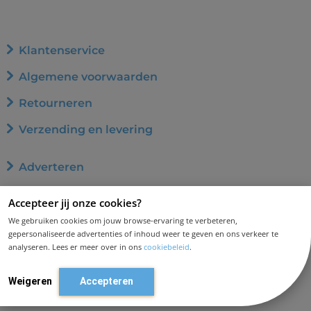
Klantenservice
Algemene voorwaarden
Retourneren
Verzending en levering
Adverteren
Word affiliate
Accepteer jij onze cookies?
Privacybeleid
We gebruiken cookies om jouw browse-ervaring te verbeteren,
gepersonaliseerde advertenties of inhoud weer te geven en ons verkeer te
Cookiebeleid
analyseren. Lees er meer over in ons
cookiebeleid
.
Disclaimer en aansprakelijkheid
Weigeren
Accepteren
Contact