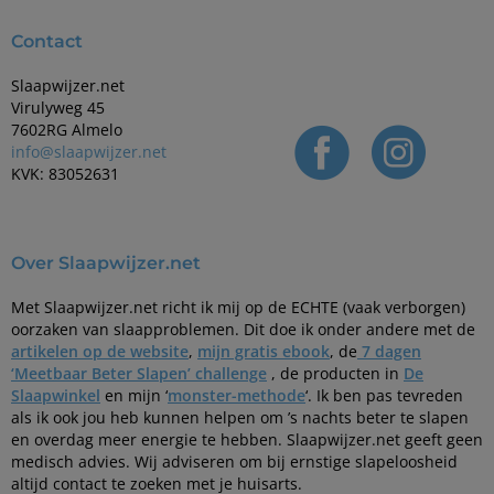
Contact
Slaapwijzer.net
Virulyweg 45
7602RG Almelo
info@slaapwijzer.net
KVK: 83052631
Over Slaapwijzer.net
Met Slaapwijzer.net richt ik mij op de ECHTE (vaak verborgen)
oorzaken van slaapproblemen. Dit doe ik onder andere met de
artikelen op de website
,
mijn gratis ebook
, de
7 dagen
‘Meetbaar Beter Slapen’ challenge
, de producten in
De
Slaapwinkel
en mijn ‘
monster-methode
‘. Ik ben pas tevreden
als ik ook jou heb kunnen helpen om ’s nachts beter te slapen
en overdag meer energie te hebben. Slaapwijzer.net geeft geen
medisch advies. Wij adviseren om bij ernstige slapeloosheid
altijd contact te zoeken met je huisarts.