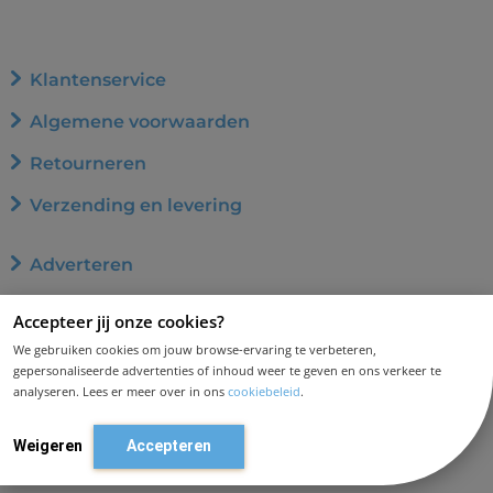
Klantenservice
Algemene voorwaarden
Retourneren
Verzending en levering
Adverteren
Word affiliate
Accepteer jij onze cookies?
Privacybeleid
We gebruiken cookies om jouw browse-ervaring te verbeteren,
gepersonaliseerde advertenties of inhoud weer te geven en ons verkeer te
Cookiebeleid
analyseren. Lees er meer over in ons
cookiebeleid
.
Disclaimer en aansprakelijkheid
Weigeren
Accepteren
Contact