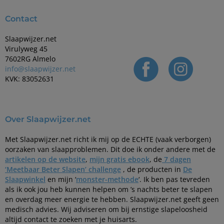
Contact
Slaapwijzer.net
Virulyweg 45
7602RG Almelo
info@slaapwijzer.net
KVK: 83052631
Over Slaapwijzer.net
Met Slaapwijzer.net richt ik mij op de ECHTE (vaak verborgen)
oorzaken van slaapproblemen. Dit doe ik onder andere met de
artikelen op de website
,
mijn gratis ebook
, de
7 dagen
‘Meetbaar Beter Slapen’ challenge
, de producten in
De
Slaapwinkel
en mijn ‘
monster-methode
‘. Ik ben pas tevreden
als ik ook jou heb kunnen helpen om ’s nachts beter te slapen
en overdag meer energie te hebben. Slaapwijzer.net geeft geen
medisch advies. Wij adviseren om bij ernstige slapeloosheid
altijd contact te zoeken met je huisarts.