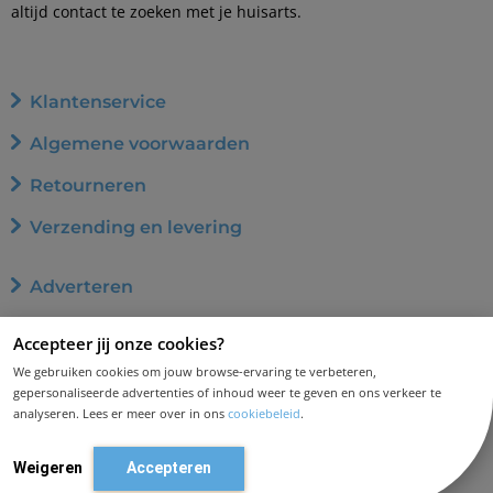
altijd contact te zoeken met je huisarts.
Klantenservice
Algemene voorwaarden
Retourneren
Verzending en levering
Adverteren
Word affiliate
Accepteer jij onze cookies?
Privacybeleid
We gebruiken cookies om jouw browse-ervaring te verbeteren,
gepersonaliseerde advertenties of inhoud weer te geven en ons verkeer te
Cookiebeleid
analyseren. Lees er meer over in ons
cookiebeleid
.
Disclaimer en aansprakelijkheid
Weigeren
Accepteren