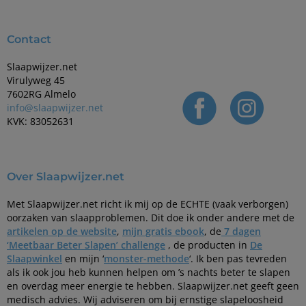
Contact
Slaapwijzer.net
Virulyweg 45
7602RG Almelo
info@slaapwijzer.net
KVK: 83052631
Over Slaapwijzer.net
Met Slaapwijzer.net richt ik mij op de ECHTE (vaak verborgen)
oorzaken van slaapproblemen. Dit doe ik onder andere met de
artikelen op de website
,
mijn gratis ebook
, de
7 dagen
‘Meetbaar Beter Slapen’ challenge
, de producten in
De
Slaapwinkel
en mijn ‘
monster-methode
‘. Ik ben pas tevreden
als ik ook jou heb kunnen helpen om ’s nachts beter te slapen
en overdag meer energie te hebben. Slaapwijzer.net geeft geen
medisch advies. Wij adviseren om bij ernstige slapeloosheid