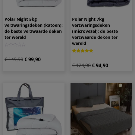
Polar Night 5kg
Polar Night 7kg
verzwaringsdeken (katoen):
verzwaringsdeken
de beste verzwaarde deken
(microvezel): de beste
ter wereld
verzwaarde deken ter
wereld
0
Gewaardeerd
1
€
149,90
€
99,90
5.00
€
124,90
€
94,90
op 5
gebaseerd
op
klantbeoordeling