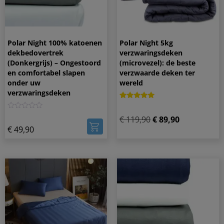
Polar Night 100% katoenen
Polar Night 5kg
dekbedovertrek
verzwaringsdeken
(Donkergrijs) – Ongestoord
(microvezel): de beste
en comfortabel slapen
verzwaarde deken ter
onder uw
wereld
verzwaringsdeken
Gewaardeerd
1
5.00
0
€
119,90
€
89,90
op 5
gebaseerd
€
49,90
op
klantbeoordeling