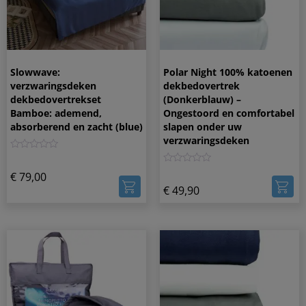
Slowwave:
Polar Night 100% katoenen
verzwaringsdeken
dekbedovertrek
dekbedovertrekset
(Donkerblauw) –
Bamboe: ademend,
Ongestoord en comfortabel
absorberend en zacht (blue)
slapen onder uw
verzwaringsdeken
0
0
€
79,00
€
49,90