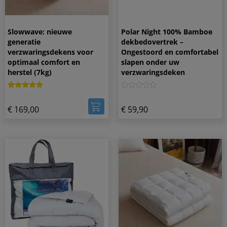
Slowwave: nieuwe
Polar Night 100% Bamboe
generatie
dekbedovertrek –
verzwaringsdekens voor
Ongestoord en comfortabel
optimaal comfort en
slapen onder uw
herstel (7kg)
verzwaringsdeken
Gewaardeerd
1
0
5.00
€
169,00
€
59,90
op 5
gebaseerd
op
klantbeoordeling