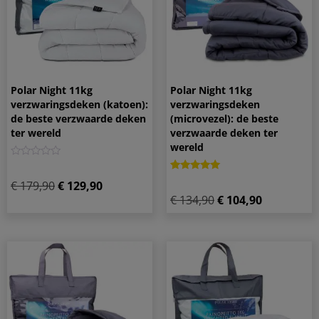
Polar Night 11kg
Polar Night 11kg
verzwaringsdeken (katoen):
verzwaringsdeken
de beste verzwaarde deken
(microvezel): de beste
ter wereld
verzwaarde deken ter
wereld
0
Gewaardeerd
1
€
179,90
€
129,90
5.00
€
134,90
€
104,90
op 5
gebaseerd
op
klantbeoordeling