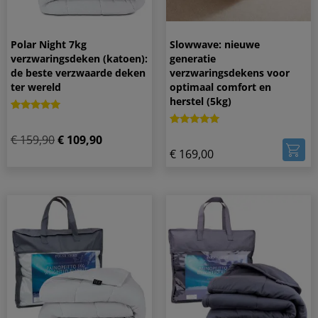
Polar Night 7kg
Slowwave: nieuwe
verzwaringsdeken (katoen):
generatie
de beste verzwaarde deken
verzwaringsdekens voor
ter wereld
optimaal comfort en
herstel (5kg)
Gewaardeerd
1
5.00
Gewaardeerd
2
€
159,90
€
109,90
op 5
5.00
gebaseerd
€
169,00
op 5
op
gebaseerd
klantbeoordeling
op
klantbeoordelingen