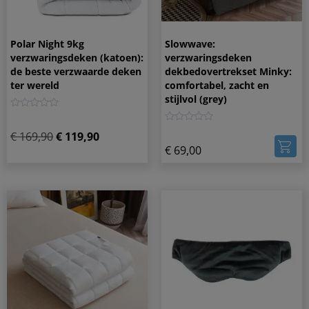
Polar Night 9kg
Slowwave:
verzwaringsdeken (katoen):
verzwaringsdeken
de beste verzwaarde deken
dekbedovertrekset Minky:
ter wereld
comfortabel, zacht en
stijlvol (grey)
0
0
€
169,90
€
119,90
€
69,00