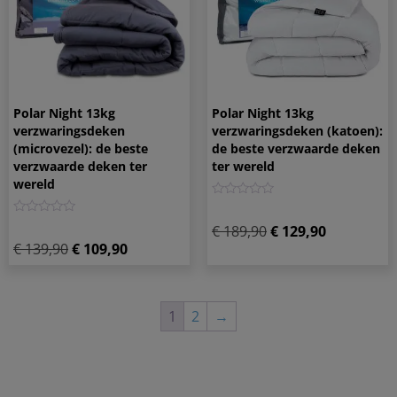
Polar Night 13kg
Polar Night 13kg
verzwaringsdeken
verzwaringsdeken (katoen):
(microvezel): de beste
de beste verzwaarde deken
verzwaarde deken ter
ter wereld
wereld
0
0
€
189,90
€
129,90
€
139,90
€
109,90
1
2
→