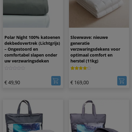
Polar Night 100% katoenen
Slowwave: nieuwe
dekbedovertrek (Lichtgrijs)
generatie
– Ongestoord en
verzwaringsdekens voor
comfortabel slapen onder
optimaal comfort en
uw verzwaringsdeken
herstel (11kg)
0
Gewaardeerd
1
4.00
€
49,90
€
169,00
op 5
gebaseerd
op
klantbeoordeling