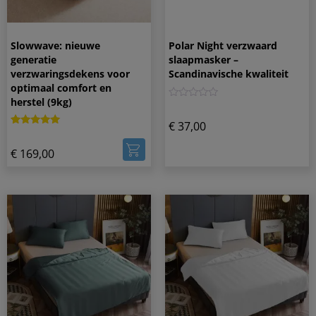
Slowwave: nieuwe
Polar Night verzwaard
generatie
slaapmasker –
verzwaringsdekens voor
Scandinavische kwaliteit
optimaal comfort en
herstel (9kg)
0
€
37,00
Gewaardeerd
1
5.00
€
169,00
op 5
gebaseerd
op
klantbeoordeling