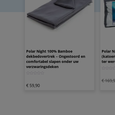
Polar Night 100% Bamboe
Polar N
dekbedovertrek – Ongestoord en
(katoen
comfortabel slapen onder uw
ter wer
verzwaringsdeken
0
0
€
169,
€
59,90