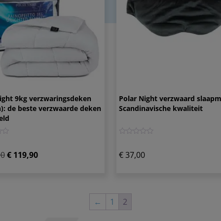
ight 9kg verzwaringsdeken
Polar Night verzwaard slaapm
): de beste verzwaarde deken
Scandinavische kwaliteit
eld
0
90
€
119,90
€
37,00
←
1
2