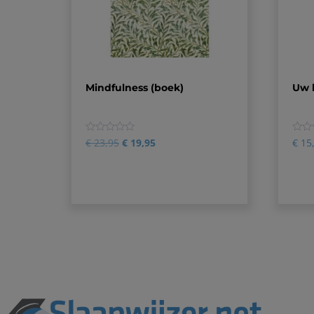
Mindfulness (boek)
Uw b
0
0
€
23,95
€
19,95
€
15