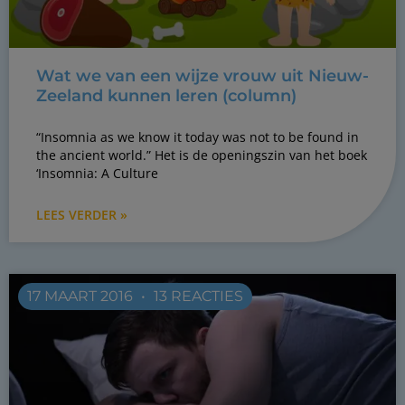
Wat we van een wijze vrouw uit Nieuw-
Zeeland kunnen leren (column)
“Insomnia as we know it today was not to be found in
the ancient world.” Het is de openingszin van het boek
‘Insomnia: A Culture
LEES VERDER »
17 MAART 2016
13 REACTIES