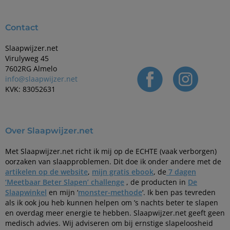
Contact
Slaapwijzer.net
Virulyweg 45
7602RG Almelo
info@slaapwijzer.net
KVK: 83052631
Over Slaapwijzer.net
Met Slaapwijzer.net richt ik mij op de ECHTE (vaak verborgen)
oorzaken van slaapproblemen. Dit doe ik onder andere met de
artikelen op de website
,
mijn gratis ebook
, de
7 dagen
‘Meetbaar Beter Slapen’ challenge
, de producten in
De
Slaapwinkel
en mijn ‘
monster-methode
‘. Ik ben pas tevreden
als ik ook jou heb kunnen helpen om ’s nachts beter te slapen
en overdag meer energie te hebben. Slaapwijzer.net geeft geen
medisch advies. Wij adviseren om bij ernstige slapeloosheid