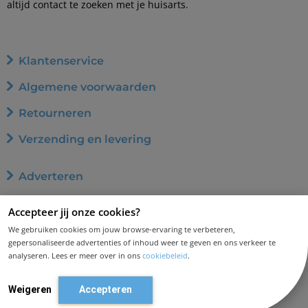
altijd contact te zoeken met je huisarts.
Klantenservice
Algemene voorwaarden
Retourneren
Verzending en levering
Adverteren
Word affiliate
Accepteer jij onze cookies?
Privacybeleid
We gebruiken cookies om jouw browse-ervaring te verbeteren,
gepersonaliseerde advertenties of inhoud weer te geven en ons verkeer te
Cookiebeleid
analyseren. Lees er meer over in ons
cookiebeleid
.
Disclaimer en aansprakelijkheid
Weigeren
Accepteren
Contact