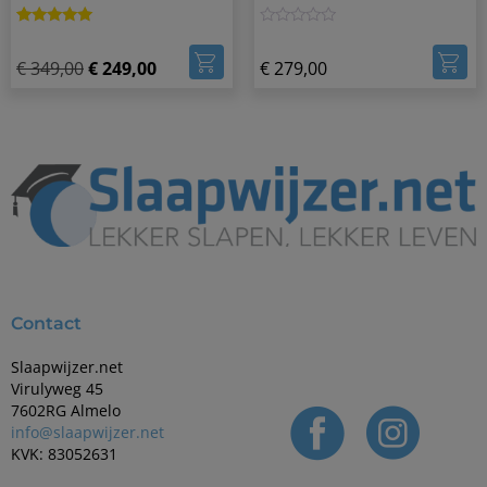
Gewaardeerd
4
0
5.00
€
349,00
€
249,00
€
279,00
op 5
gebaseerd
op
klantbeoordelingen
Contact
Slaapwijzer.net
Virulyweg 45
7602RG Almelo
info@slaapwijzer.net
KVK: 83052631