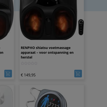
e
RENPHO shiatsu voetmassage
en
apparaat – voor ontspanning en
herstel
0
€
149,95