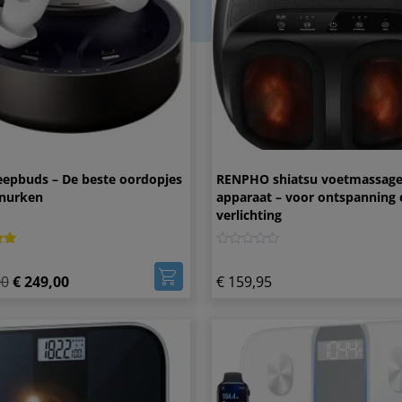
eepbuds – De beste oordopjes
RENPHO shiatsu voetmassag
snurken
apparaat – voor ontspanning 
verlichting
eerd
0
00
€
249,00
€
159,95
rd
ordelingen