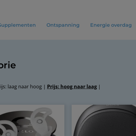
Supplementen
Ontspanning
Energie overdag
orie
ijs: laag naar hoog
|
Prijs: hoog naar laag
|