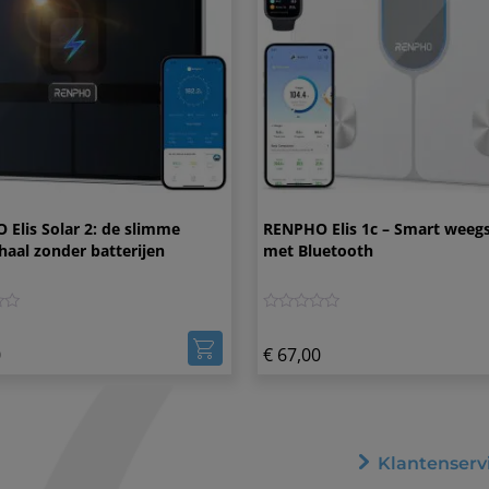
Elis Solar 2: de slimme
RENPHO Elis 1c – Smart weeg
aal zonder batterijen
met Bluetooth
0
0
€
67,00
Klantenserv