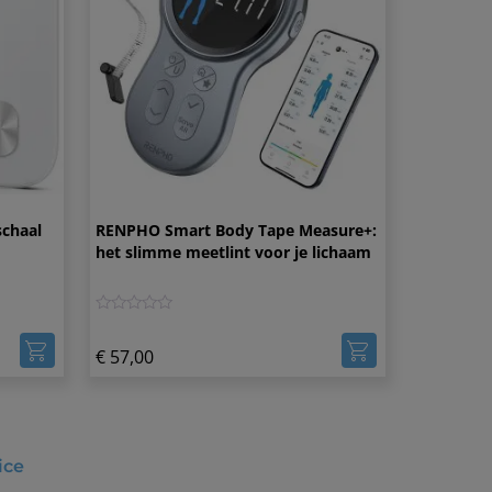
schaal
RENPHO Smart Body Tape Measure+:
het slimme meetlint voor je lichaam
0
€
57,00
ice