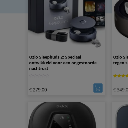
Ozlo Sleepbuds 2: Speciaal
Ozlo Sl
ontwikkeld voor een ongestoorde
tegen 
nachtrust
0
Gewaard
4
5.00
€
279,00
€
349,
op 5
gebasee
op
klantbeo