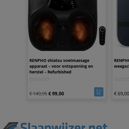
RENPHO shiatsu voetmassage
RENPHO 
apparaat – voor ontspanning en
weegsch
herstel – Refurbished
0
0
€
149,95
€
99,00
€
69,0