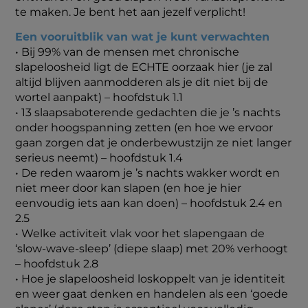
te maken. Je bent het aan jezelf verplicht!
Een vooruitblik van wat je kunt verwachten
• Bij 99% van de mensen met chronische
slapeloosheid ligt de ECHTE oorzaak hier (je zal
altijd blijven aanmodderen als je dit niet bij de
wortel aanpakt) – hoofdstuk 1.1
•
13 slaapsaboterende gedachten die je ’s nachts
onder hoogspanning zetten (en hoe we ervoor
gaan zorgen dat je onderbewustzijn ze niet langer
serieus neemt) – hoofdstuk 1.4
•
De reden waarom je ’s nachts wakker wordt en
niet meer door kan slapen (en hoe je hier
eenvoudig iets aan kan doen) – hoofdstuk 2.4 en
2.5
•
Welke activiteit vlak voor het slapengaan de
‘slow-wave-sleep’ (diepe slaap) met 20% verhoogt
– hoofdstuk 2.8
•
Hoe je slapeloosheid loskoppelt van je identiteit
en weer gaat denken en handelen als een ‘goede