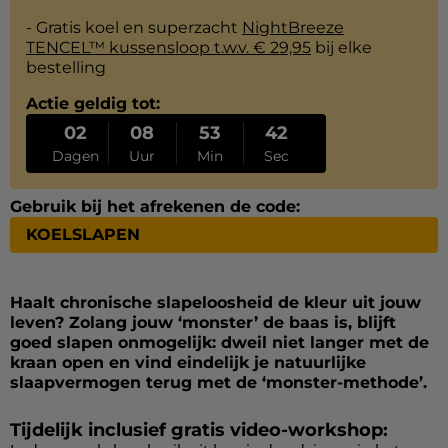
- Gratis koel en superzacht
NightBreeze
TENCEL™ kussensloop t.w.v. € 29,95
bij elke
bestelling
Actie geldig tot:
02
08
53
42
Dagen
Uur
Min
Sec
Gebruik bij het afrekenen de code:
KOELSLAPEN
Haalt chronische slapeloosheid de kleur uit jouw
leven? Zolang jouw ‘monster’ de baas is, blijft
goed slapen onmogelijk: dweil niet langer met de
kraan open en vind eindelijk je natuurlijke
slaapvermogen terug met de ‘monster-methode’.
Tijdelijk inclusief gratis video-workshop: