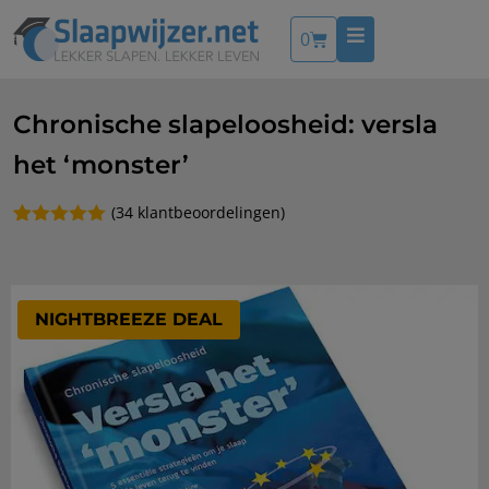
0
Chronische slapeloosheid: versla
het ‘monster’
(
34
klantbeoordelingen)
Gewaardeerd
34
5.00
op 5
gebaseerd
op
klantbeoordelingen
NIGHTBREEZE DEAL