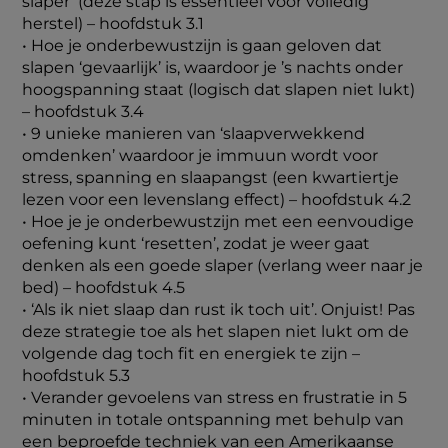
slaper’ (deze stap is essentieel voor volledig
herstel) – hoofdstuk 3.1
•
Hoe je onderbewustzijn is gaan geloven dat
slapen ‘gevaarlijk’ is, waardoor je ’s nachts onder
hoogspanning staat (logisch dat slapen niet lukt)
– hoofdstuk 3.4
• 9 unieke manieren van ‘slaapverwekkend
omdenken’ waardoor je immuun wordt voor
stress, spanning en slaapangst (een kwartiertje
lezen voor een levenslang effect) – hoofdstuk 4.2
• Hoe je je onderbewustzijn met een eenvoudige
oefening kunt ‘resetten’, zodat je weer gaat
denken als een goede slaper (verlang weer naar je
bed) – hoofdstuk 4.5
• ‘Als ik niet slaap dan rust ik toch uit’. Onjuist! Pas
deze strategie toe als het slapen niet lukt om de
volgende dag toch fit en energiek te zijn –
hoofdstuk 5.3
• Verander gevoelens van stress en frustratie in 5
minuten in totale ontspanning met behulp van
een beproefde techniek van een Amerikaanse