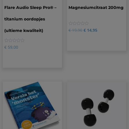
Flare Audio Sleep Pro® –
Magnesiumcitraat 200mg
titanium oordopjes
0
€
19,90
€
14,95
(ultieme kwaliteit)
0
€
59,00