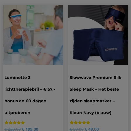
Luminette 3
Slowwave Premium Silk
lichttherapiebril – € 57,-
Sleep Mask – Het beste
bonus en 60 dagen
zijden slaapmasker –
uitproberen
Kleur: Navy (blauw)
Gewaardeerd
3
Gewaardeerd
36
€
229,00
€
199,00
€
59,00
€
49,00