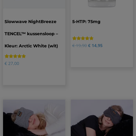
Slowwave NightBreeze
5-HTP: 75mg
TENCEL™ kussensloop –
Gewaardeerd
1
€
19,90
€
14,95
Kleur: Arctic White (wit)
5.00
op 5
gebaseerd
op
Gewaardeerd
12
€
27,00
klantbeoordeling
4.92
op 5
gebaseerd
op
klantbeoordelingen