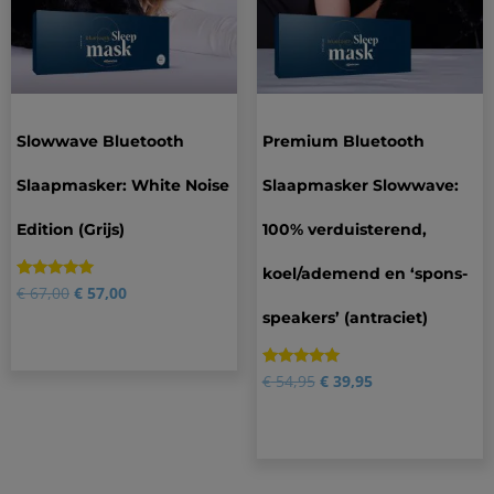
Slowwave Bluetooth
Premium Bluetooth
Slaapmasker: White Noise
Slaapmasker Slowwave:
Edition (Grijs)
100% verduisterend,
koel/ademend en ‘spons-
Gewaardeerd
15
€
67,00
€
57,00
4.87
speakers’ (antraciet)
op 5
gebaseerd
op
klantbeoordelingen
Gewaardeerd
2
€
54,95
€
39,95
5.00
op 5
gebaseerd
op
klantbeoordelingen