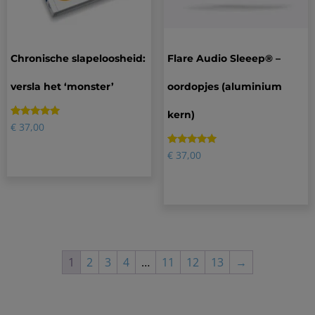
Chronische slapeloosheid:
Flare Audio Sleeep® –
versla het ‘monster’
oordopjes (aluminium
kern)
Gewaardeerd
34
€
37,00
5.00
op 5
gebaseerd
Gewaardeerd
2
€
37,00
op
5.00
klantbeoordelingen
op 5
gebaseerd
op
klantbeoordelingen
1
2
3
4
…
11
12
13
→