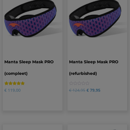
Manta Sleep Mask PRO
Manta Sleep Mask PRO
(compleet)
(refurbished)
Gewaardeerd
3
0
€
119,00
€
124,95
€
79,95
5.00
op 5
gebaseerd
op
klantbeoordelingen