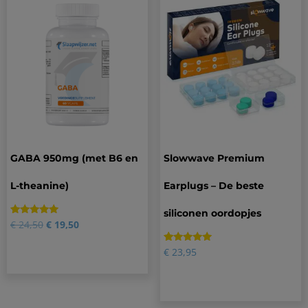
GABA 950mg (met B6 en
Slowwave Premium
L-theanine)
Earplugs – De beste
siliconen oordopjes
Gewaardeerd
6
€
24,50
€
19,50
5.00
op 5
gebaseerd
Gewaardeerd
47
€
23,95
op
4.83
klantbeoordelingen
op 5
gebaseerd
op
klantbeoordelingen