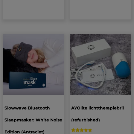
5.00
4.81
op 5
op 5
gebaseerd
gebaseerd
op
op
klantbeoordelingen
klantbeoordelingen
Slowwave Bluetooth
AYOlite lichttherapiebril
Slaapmasker: White Noise
(refurbished)
Edition (Antraciet)