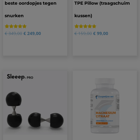
beste oordopjes tegen
TPE Pillow (traagschuim
snurken
kussen)
Gewaardeerd
4
Gewaardeerd
45
€
349,00
€
249,00
€
159,00
€
99,00
5.00
4.87
op 5
op 5
gebaseerd
gebaseerd
op
op
klantbeoordelingen
klantbeoordelingen