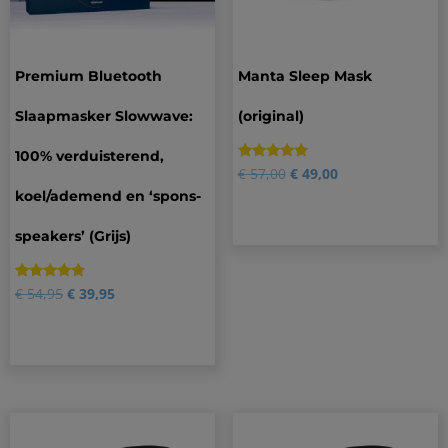
Premium Bluetooth
Manta Sleep Mask
Slaapmasker Slowwave:
(original)
100% verduisterend,
Gewaardeerd
22
€
57,00
€
49,00
4.91
koel/ademend en ‘spons-
op 5
gebaseerd
op
speakers’ (Grijs)
klantbeoordelingen
Gewaardeerd
34
€
54,95
€
39,95
4.85
op 5
gebaseerd
op
klantbeoordelingen