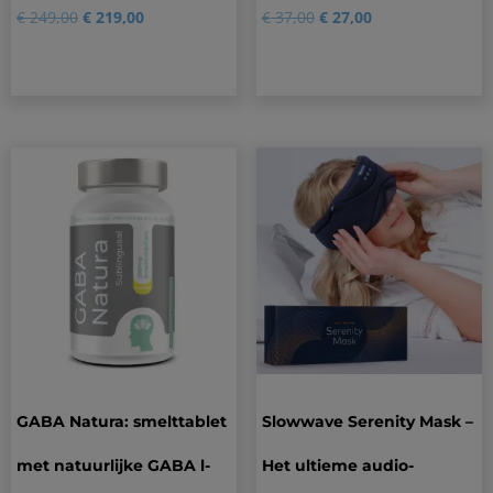
Gewaardeerd
138
Gewaardeerd
1
€
249,00
€
219,00
€
37,00
€
27,00
4.88
5.00
op 5
op 5
gebaseerd
gebaseerd
op
op
klantbeoordelingen
klantbeoordeling
GABA Natura: smelttablet
Slowwave Serenity Mask –
met natuurlijke GABA l-
Het ultieme audio-