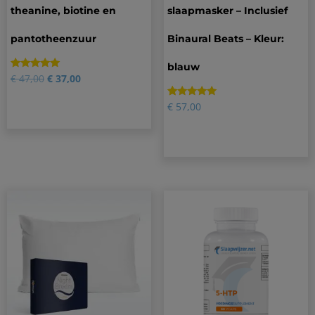
theanine, biotine en
slaapmasker – Inclusief
pantotheenzuur
Binaural Beats – Kleur:
blauw
Gewaardeerd
1
€
47,00
€
37,00
5.00
op 5
gebaseerd
Gewaardeerd
35
€
57,00
op
4.80
klantbeoordeling
op 5
gebaseerd
op
klantbeoordelingen