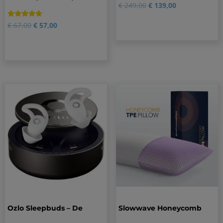
Gewaardeerd
1
€
249,00
€
139,00
5.00
op 5
gebaseerd
Gewaardeerd
2
€
67,00
€
57,00
op
4.50
klantbeoordeling
op 5
gebaseerd
op
klantbeoordelingen
Ozlo Sleepbuds – De
Slowwave Honeycomb