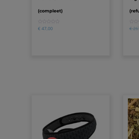
(compleet)
(ref
0
0
€
47,00
€
26