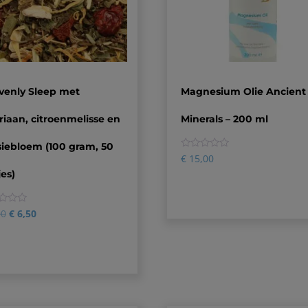
venly Sleep met
Magnesium Olie Ancient
riaan, citroenmelisse en
Minerals – 200 ml
siebloem (100 gram, 50
0
€
15,00
es)
00
€
6,50