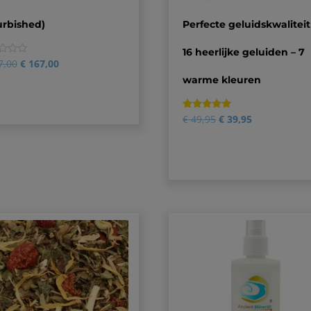
urbished)
Perfecte geluidskwaliteit
16 heerlijke geluiden – 7
7,00
€
167,00
warme kleuren
Gewaardeerd
2
€
49,95
€
39,95
5.00
op 5
gebaseerd
op
klantbeoordelingen