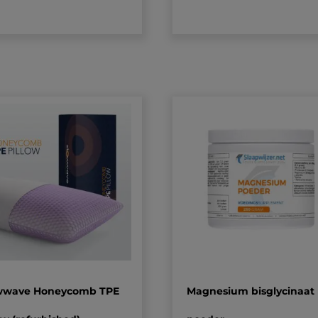
op
klantbeoordelingen
wwave Honeycomb TPE
Magnesium bisglycinaat