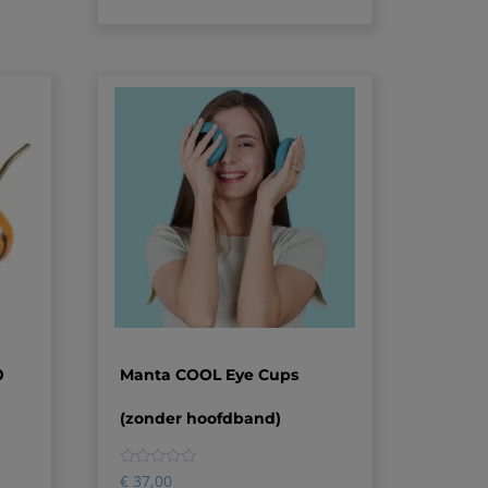
0
Manta COOL Eye Cups
(zonder hoofdband)
0
€
37,00