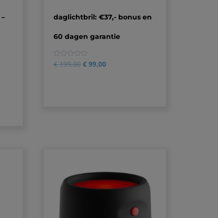
 –
daglichtbril: €37,- bonus en
60 dagen garantie
0
€
199,00
€
99,00