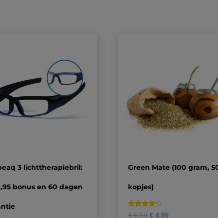
eaq 3 lichttherapiebril:
Green Mate (100 gram, 5
9,95 bonus en 60 dagen
kopjes)
ntie
Gewaardeerd
1
€
6,50
€
4,95