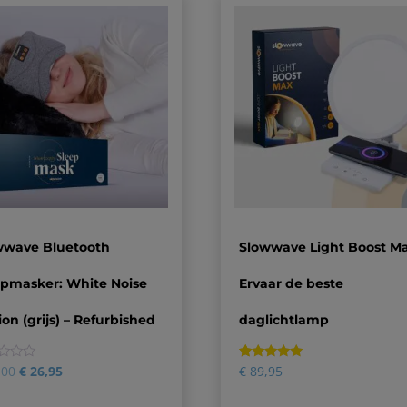
wwave Bluetooth
Slowwave Light Boost Ma
apmasker: White Noise
Ervaar de beste
ion (grijs) – Refurbished
daglichtlamp
Gewaardeerd
28
,00
€
26,95
€
89,95
4.89
op 5
gebaseerd