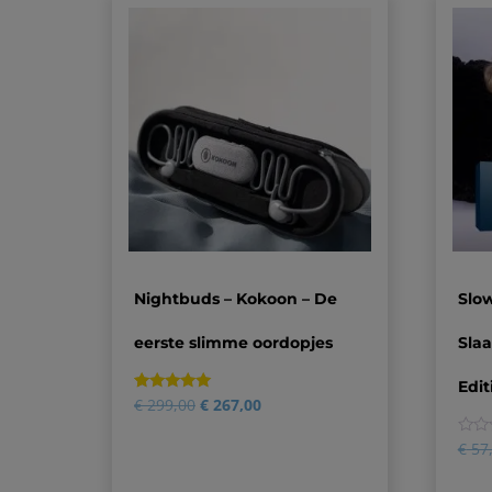
Nightbuds – Kokoon – De
Slo
eerste slimme oordopjes
Sla
Edit
Gewaardeerd
2
€
299,00
€
267,00
5.00
op 5
gebaseerd
0
€
57
op
klantbeoordelingen