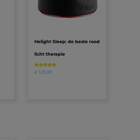
Helight Sleep: de beste rood
licht therapie
Gewaardeerd
2
€
129,00
5.00
op 5
gebaseerd
op
klantbeoordelingen