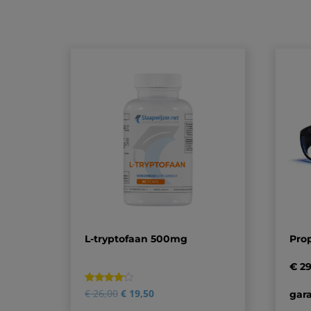
L-tryptofaan 500mg
Prop
€ 2
Gewaardeerd
1
€
26,00
€
19,50
gara
4.00
op 5