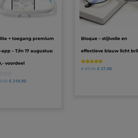
lite + toegang premium
Bloque – stijlvolle en
app – T/m 17 augustus:
effectieve blauw licht bri
9,- voordeel
Gewaardeerd
3
€
47,00
€
37,00
4.67
op 5
gebaseerd
9,00
€
219,00
op
klantbeoordelingen