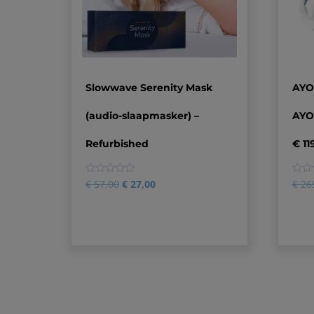
Slowwave Serenity Mask
AYO
(audio-slaapmasker) –
AYO-
Refurbished
€ 11
0
0
€
57,00
€
27,00
€
26