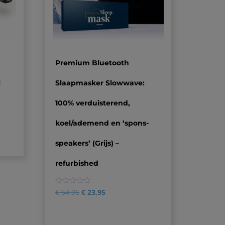
Premium Bluetooth
l
Slaapmasker Slowwave:
100% verduisterend,
koel/ademend en ‘spons-
speakers’ (Grijs) –
refurbished
0
€
54,95
€
23,95