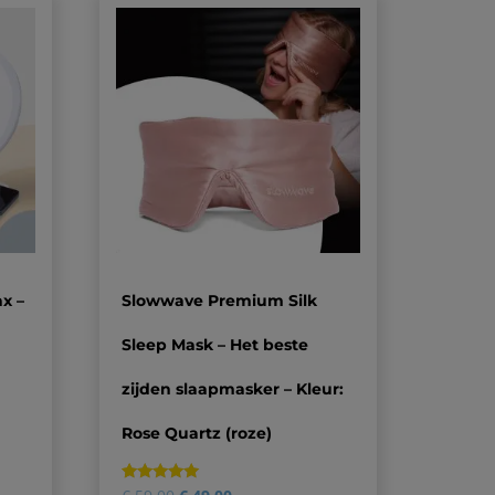
x –
Slowwave Premium Silk
Sleep Mask – Het beste
zijden slaapmasker – Kleur:
Rose Quartz (roze)
Gewaardeerd
6