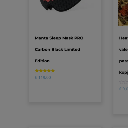
Manta Sleep Mask PRO
Hea
Carbon Black Limited
vale
Edition
pas
kopj
Gewaardeerd
1
€
119,00
5.00
op 5
gebaseerd
0
€
9,
op
klantbeoordeling