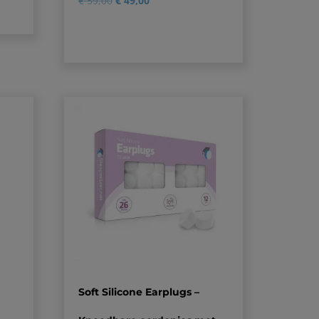
€
59,00
€
49,00
5.00
op 5
gebaseerd
op
klantbeoordelingen
Soft Silicone Earplugs –