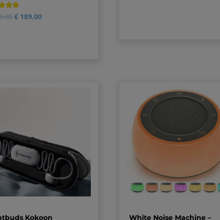
4.00
op 5
gebaseerd
ardeerd
9,00
€
189,00
op
klantbeoordeling
seerd
beoordelingen
htbuds Kokoon
White Noise Machine –