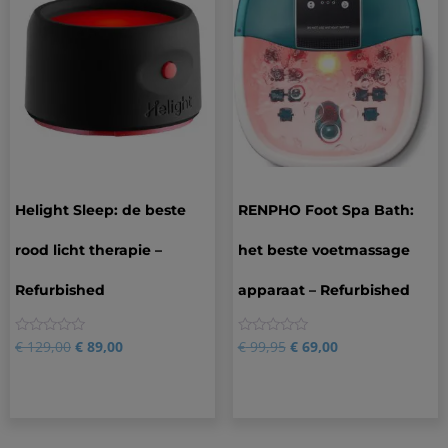
Helight Sleep: de beste
RENPHO Foot Spa Bath:
rood licht therapie –
het beste voetmassage
Refurbished
apparaat – Refurbished
0
0
€
129,00
€
89,00
€
99,95
€
69,00