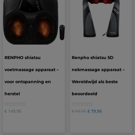
RENPHO shiatsu
Renpho shiatsu 5D
voetmassage apparaat –
nekmassage apparaat –
voor ontspanning en
Wereldwijd als beste
herstel
beoordeeld
0
0
€
149,95
€
99,95
€
79,95