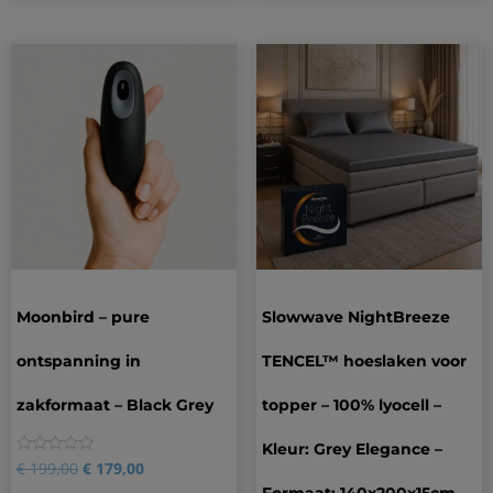
Moonbird – pure
Slowwave NightBreeze
ontspanning in
TENCEL™ hoeslaken voor
zakformaat – Black Grey
topper – 100% lyocell –
Kleur: Grey Elegance –
0
€
199,00
€
179,00