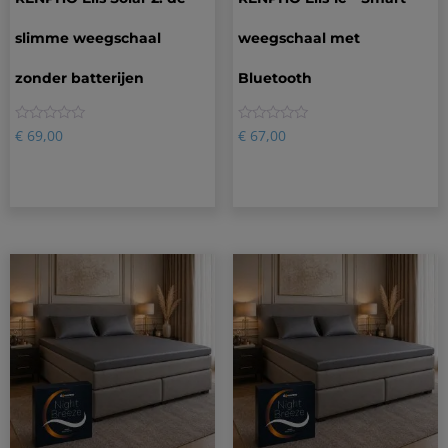
slimme weegschaal
weegschaal met
zonder batterijen
Bluetooth
0
0
€
69,00
€
67,00