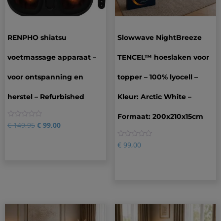
RENPHO shiatsu
Slowwave NightBreeze
voetmassage apparaat –
TENCEL™ hoeslaken voor
voor ontspanning en
topper – 100% lyocell –
herstel – Refurbished
Kleur: Arctic White –
Formaat: 200x210x15cm
0
€
149,95
€
99,00
0
€
99,00