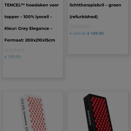
TENCEL™ hoeslaken voor
lichttherapiebril – groen
topper – 100% lyocell –
(refurbished)
Kleur: Grey Elegance –
0
€
229,00
€
149,00
Formaat: 200x210x15cm
0
€
109,00