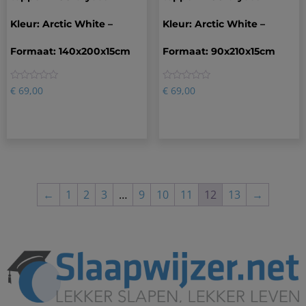
Kleur: Arctic White –
Kleur: Arctic White –
Formaat: 140x200x15cm
Formaat: 90x210x15cm
0
0
€
69,00
€
69,00
←
1
2
3
…
9
10
11
12
13
→