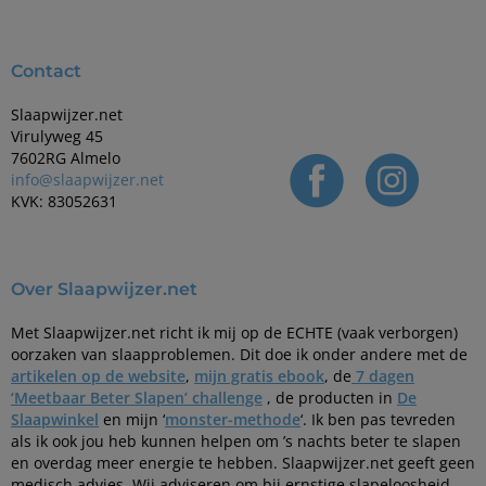
Contact
Slaapwijzer.net
Virulyweg 45
7602RG Almelo
info@slaapwijzer.net
KVK: 83052631
Over Slaapwijzer.net
Met Slaapwijzer.net richt ik mij op de ECHTE (vaak verborgen)
oorzaken van slaapproblemen. Dit doe ik onder andere met de
artikelen op de website
,
mijn gratis ebook
, de
7 dagen
‘Meetbaar Beter Slapen’ challenge
, de producten in
De
Slaapwinkel
en mijn ‘
monster-methode
‘. Ik ben pas tevreden
als ik ook jou heb kunnen helpen om ’s nachts beter te slapen
en overdag meer energie te hebben. Slaapwijzer.net geeft geen
medisch advies. Wij adviseren om bij ernstige slapeloosheid