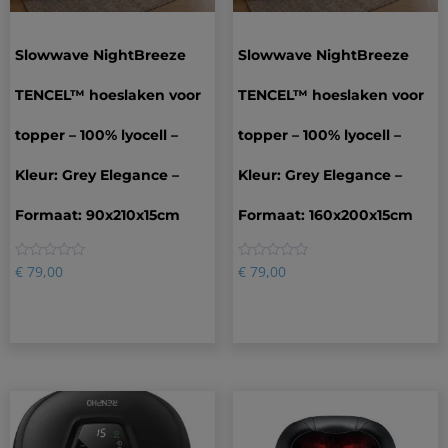
Slowwave NightBreeze
Slowwave NightBreeze
TENCEL™ hoeslaken voor
TENCEL™ hoeslaken voor
topper – 100% lyocell –
topper – 100% lyocell –
Kleur: Grey Elegance –
Kleur: Grey Elegance –
Formaat: 90x210x15cm
Formaat: 160x200x15cm
0
0
€
79,00
€
79,00