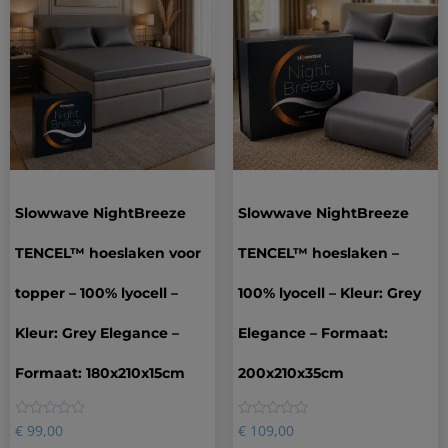
Slowwave NightBreeze
Slowwave NightBreeze
TENCEL™ hoeslaken voor
TENCEL™ hoeslaken –
topper – 100% lyocell –
100% lyocell – Kleur: Grey
Kleur: Grey Elegance –
Elegance – Formaat:
Formaat: 180x210x15cm
200x210x35cm
0
0
€
99,00
€
109,00