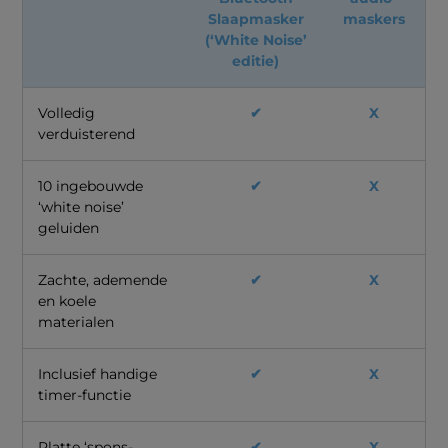
Slaapmasker
maskers
(‘White Noise’
editie)
Volledig
✔
X
verduisterend
10 ingebouwde
✔
X
‘white noise’
geluiden
Zachte, ademende
✔
X
en koele
materialen
Inclusief handige
✔
X
timer-functie
Platte ‘spons-
✔
X