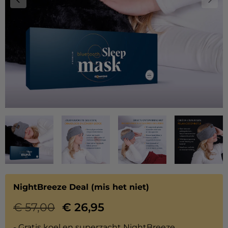
NightBreeze Deal (mis het niet)
€
57,00
€
26,95
- Gratis koel en superzacht
NightBreeze