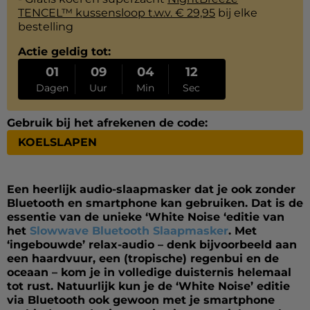
TENCEL™ kussensloop t.w.v. € 29,95
bij elke
bestelling
Actie geldig tot:
01
09
04
12
Dagen
Uur
Min
Sec
Gebruik bij het afrekenen de code:
KOELSLAPEN
Een heerlijk audio-slaapmasker dat je ook zonder
Bluetooth en smartphone kan gebruiken. Dat is de
essentie van de unieke ‘White Noise ‘editie van
het
Slowwave Bluetooth Slaapmasker
. Met
‘ingebouwde’ relax-audio – denk bijvoorbeeld aan
een haardvuur, een (tropische) regenbui en de
oceaan – kom je in volledige duisternis helemaal
tot rust. Natuurlijk kun je de ‘White Noise’ editie
via Bluetooth ook gewoon met je smartphone