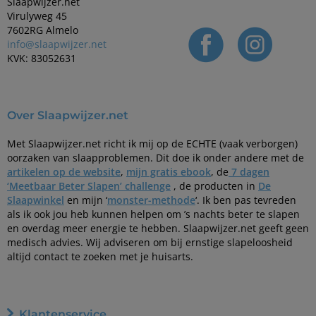
Slaapwijzer.net
Virulyweg 45
7602RG Almelo
info@slaapwijzer.net
KVK: 83052631
Over Slaapwijzer.net
Met Slaapwijzer.net richt ik mij op de ECHTE (vaak verborgen)
oorzaken van slaapproblemen. Dit doe ik onder andere met de
artikelen op de website
,
mijn gratis ebook
, de
7 dagen
‘Meetbaar Beter Slapen’ challenge
, de producten in
De
Slaapwinkel
en mijn ‘
monster-methode
‘. Ik ben pas tevreden
als ik ook jou heb kunnen helpen om ’s nachts beter te slapen
en overdag meer energie te hebben. Slaapwijzer.net geeft geen
medisch advies. Wij adviseren om bij ernstige slapeloosheid
altijd contact te zoeken met je huisarts.
Klantenservice