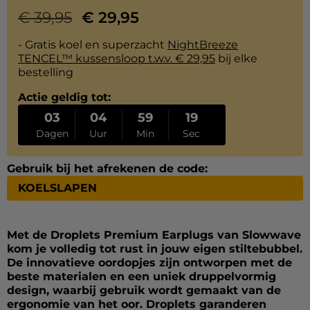
€
39,95
€
29,95
- Gratis koel en superzacht
NightBreeze
TENCEL™ kussensloop t.w.v. € 29,95
bij elke
bestelling
Actie geldig tot:
03
04
59
19
Dagen
Uur
Min
Sec
Gebruik bij het afrekenen de code:
KOELSLAPEN
Met de Droplets Premium Earplugs van Slowwave
kom je volledig tot rust in jouw eigen stiltebubbel.
De innovatieve oordopjes zijn ontworpen met de
beste materialen en een uniek druppelvormig
design, waarbij gebruik wordt gemaakt van de
ergonomie van het oor. Droplets garanderen