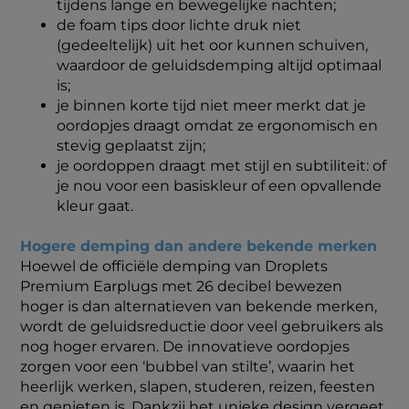
tijdens lange en bewegelijke nachten;
de foam tips door lichte druk niet
(gedeeltelijk) uit het oor kunnen schuiven,
waardoor de geluidsdemping altijd optimaal
is;
je binnen korte tijd niet meer merkt dat je
oordopjes draagt omdat ze ergonomisch en
stevig geplaatst zijn;
je oordoppen draagt met stijl en subtiliteit: of
je nou voor een basiskleur of een opvallende
kleur gaat.
Hogere demping dan andere bekende merken
Hoewel de officiële demping van Droplets
Premium Earplugs met 26 decibel bewezen
hoger is dan alternatieven van bekende merken,
wordt de geluidsreductie door veel gebruikers als
nog hoger ervaren. De innovatieve oordopjes
zorgen voor een ‘bubbel van stilte’, waarin het
heerlijk werken, slapen, studeren, reizen, feesten
en genieten is. Dankzij het unieke design vergeet