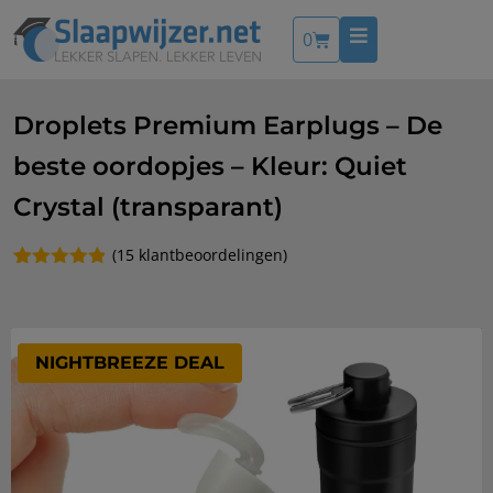
0
Droplets Premium Earplugs – De
beste oordopjes – Kleur: Quiet
Crystal (transparant)
(
15
klantbeoordelingen)
Gewaardeerd
15
4.80
op 5
gebaseerd
op
klantbeoordelingen
NIGHTBREEZE DEAL