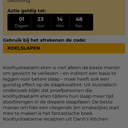
bestelling
Actie geldig tot:
01
23
14
47
Dagen
Uur
Min
Sec
Gebruik bij het afrekenen de code:
KOELSLAPEN
Koolhydraatarm eten is niet alleen de beste manier
om gewicht te verliezen – en indirect een basis te
leggen voor betere slaap – maar heeft ook een
gunstig effect op de slaapkwaliteit. Uit Australisch
onderzoek blijkt dat proefpersonen die
koolhydraatarm eten tijdens hun slaap meer tijd
doorbrengen in de diepere slaapfasen. De beste
manier om hier een vliegende (en smakelijke) start
mee te maken is het fantastische boek
Koolhydraatarme recepten uit Oanh’s Kitchen.