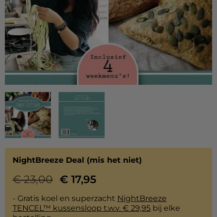
NightBreeze Deal (mis het niet)
€
23,00
€
17,95
- Gratis koel en superzacht
NightBreeze
TENCEL™ kussensloop t.w.v. € 29,95
bij elke