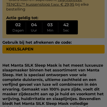
TENCEL™ kussensloop t.w.v. € 29,95
bij elke
bestelling
Actie geldig tot:
02
04
03
41
Dagen
Uur
Min
Sec
Gebruik bij het afrekenen de code:
KOELSLAPEN
Het Manta SILK Sleep Mask is het meest luxueuze
slaapmasker binnen het assortiment van Manta
Sleep. Het is speciaal ontworpen voor wie
complete duisternis, ultieme zachtheid en een
verfijnd gevoel van luxe wil combineren in één
ervaring. Gemaakt van 100% pure zijde, voelt dit
masker zijdezacht aan op je huid en voorkomt het
wrijving, huidirritatie en slaaplijntjes. Bovendien
biedt het Manta SILK Sleep Mask volledige