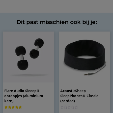
Dit past misschien ook bij je:
Flare Audio Sleeep® –
AcousticSheep
oordopjes (aluminium
SleepPhones® Classic
kern)
(corded)
Gewaardeerd
2
0