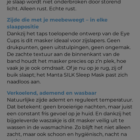
je slaap wordt niet onderbroken door storend
licht. Alleen rust. Echte rust.
Zijde die met je meebeweegt – in elke
slaappositie
Dankzij het taps toelopende ontwerp van de Eye
Cups is dit masker ideaal voor zijslapers. Geen
drukpunten, geen uitstulpingen, geen ongemak.
De zachte textuur aan de binnenkant van de
band houdt het masker precies op z’n plek, hoe
vaak je je ook omdraait. Of je nu op je rug, zij of
buik slaapt; het Manta SILK Sleep Mask past zich
naadloos aan.
Verkoelend, ademend en wasbaar
Natuurlijke zijde ademt en reguleert temperatuur.
Dat betekent: geen broeierige nachten, maar juist
een constant fris gevoel op je huid. En dankzij het
bijgeleverde waszakje is dit masker veilig uit te
wassen in de wasmachine. Zo blijft het niet alleen
zacht, maar ook schoon en hygiënisch, nacht na