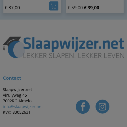
5.00
€
37,00
€
59,00
€
39,00
op 5
gebaseerd
op
klantbeoordelingen
Contact
Slaapwijzer.net
Virulyweg 45
7602RG Almelo
info@slaapwijzer.net
KVK: 83052631