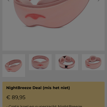
NightBreeze Deal (mis het niet)
€
89,95
- Gratis koel en superzacht
NightBreeze