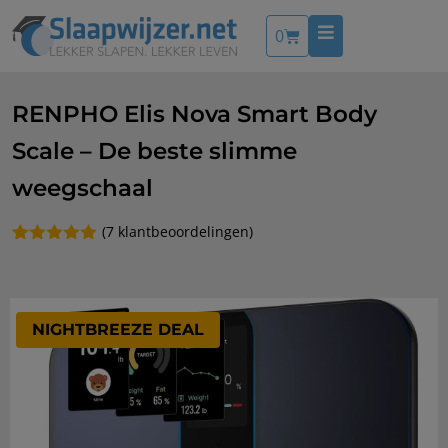
0
RENPHO Elis Nova Smart Body
Scale – De beste slimme
weegschaal
(
7
klantbeoordelingen)
Gewaardeerd
7
4.86
op 5
gebaseerd
op
klantbeoordelingen
NIGHTBREEZE DEAL