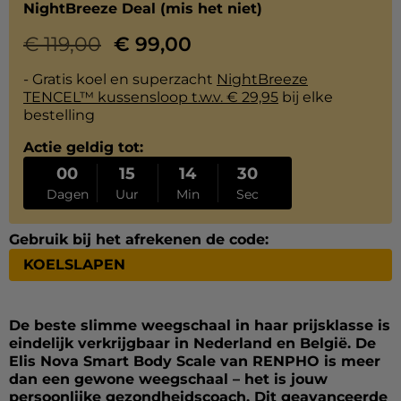
NightBreeze Deal (mis het niet)
€
119,00
€
99,00
- Gratis koel en superzacht
NightBreeze
TENCEL™ kussensloop t.w.v. € 29,95
bij elke
bestelling
Actie geldig tot:
00
15
14
30
Dagen
Uur
Min
Sec
Gebruik bij het afrekenen de code:
KOELSLAPEN
De beste slimme weegschaal in haar prijsklasse is
eindelijk verkrijgbaar in Nederland en België. De
Elis Nova Smart Body Scale van RENPHO is meer
dan een gewone weegschaal – het is jouw
persoonlijke gezondheidscoach. Dit geavanceerde