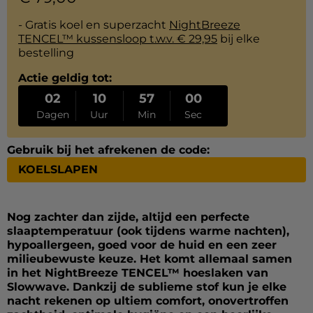
- Gratis koel en superzacht
NightBreeze
TENCEL™ kussensloop t.w.v. € 29,95
bij elke
bestelling
Actie geldig tot:
02
10
56
59
Dagen
Uur
Min
Sec
Gebruik bij het afrekenen de code:
KOELSLAPEN
Nog zachter dan zijde, altijd een perfecte
slaaptemperatuur (ook tijdens warme nachten),
hypoallergeen, goed voor de huid en een zeer
milieubewuste keuze. Het komt allemaal samen
in het NightBreeze TENCEL™ hoeslaken van
Slowwave. Dankzij de sublieme stof kun je elke
nacht rekenen op ultiem comfort, onovertroffen