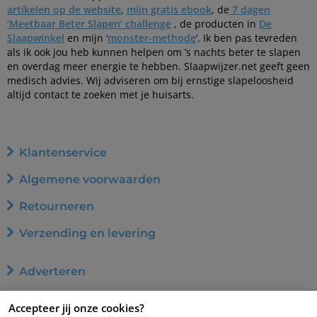
artikelen op de website
,
mijn gratis ebook
, de
7 dagen
‘Meetbaar Beter Slapen’ challenge
, de producten in
De
Slaapwinkel
en mijn ‘
monster-methode
‘. Ik ben pas tevreden
als ik ook jou heb kunnen helpen om ’s nachts beter te slapen
en overdag meer energie te hebben. Slaapwijzer.net geeft geen
medisch advies. Wij adviseren om bij ernstige slapeloosheid
altijd contact te zoeken met je huisarts.
Klantenservice
Algemene voorwaarden
Retourneren
Verzending en levering
Adverteren
Word affiliate
Accepteer jij onze cookies?