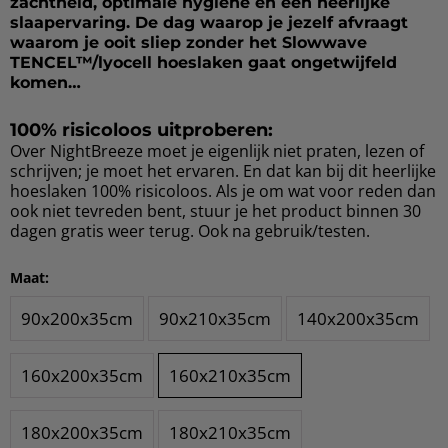
zachtheid, optimale hygiëne en een heerlijke
slaapervaring. De dag waarop je jezelf afvraagt
waarom je ooit sliep zonder het Slowwave
TENCEL™/lyocell hoeslaken gaat ongetwijfeld
komen…
100% risicoloos uitproberen:
Over NightBreeze moet je eigenlijk niet praten, lezen of
schrijven; je moet het ervaren. En dat kan bij dit heerlijke
hoeslaken 100% risicoloos. Als je om wat voor reden dan
ook niet tevreden bent, stuur je het product binnen 30
dagen gratis weer terug. Ook na gebruik/testen.
Maat:
90x200x35cm
90x210x35cm
140x200x35cm
160x200x35cm
160x210x35cm
180x200x35cm
180x210x35cm