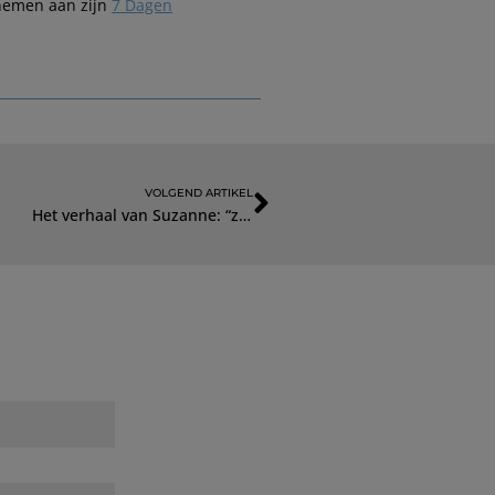
 nemen aan zijn
7 Dagen
VOLGEND ARTIKEL
Het verhaal van Suzanne: “zo wilde ik geen 80 worden, tijd voor radicale stappen”