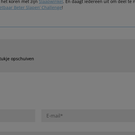
 het koren met zijn
Slaapwinkel
. En daagt iedereen uit om deel te
etbaar Beter Slapen’ Challenge
!
stukje opschuiven