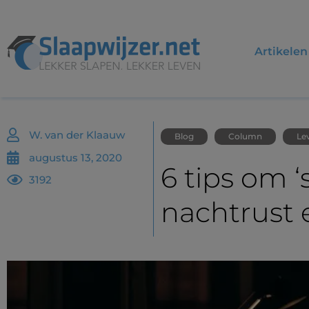
Artikelen
W. van der Klaauw
Blog
Column
Lev
augustus 13, 2020
6 tips om ‘
3192
nachtrust 