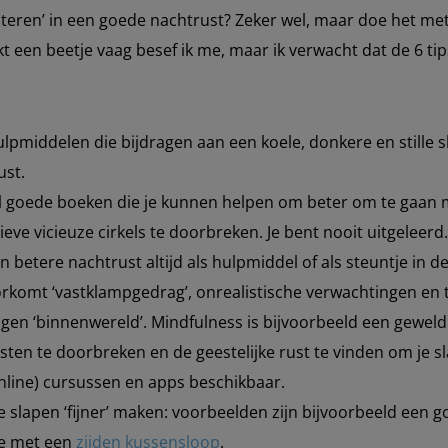
steren’ in een goede nachtrust? Zeker wel, maar doe het me
nkt een beetje vaag besef ik me, maar ik verwacht dat de 6 t
lpmiddelen die bijdragen aan een koele, donkere en stille s
ust.
veel goede boeken die je kunnen helpen om beter om te gaan m
ieve vicieuze cirkels te doorbreken. Je bent nooit uitgeleerd
en betere nachtrust altijd als hulpmiddel of als steuntje in d
komt ‘vastklampgedrag’, onrealistische verwachtingen en t
e eigen ‘binnenwereld’. Mindfulness is bijvoorbeeld een gewe
ten te doorbreken en de geestelijke rust te vinden om je sla
nline) cursussen en apps beschikbaar.
e slapen ‘fijner’ maken: voorbeelden zijn bijvoorbeeld een 
ie met een
zijden kussensloop
.