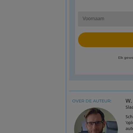
Elk gewe
W.
OVER DE AUTEUR:
Sla
Sch
‘op
aut