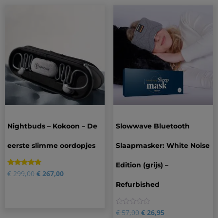
Nightbuds – Kokoon – De
Slowwave Bluetooth
eerste slimme oordopjes
Slaapmasker: White Noise
Edition (grijs) –
Gewaardeerd
2
€
299,00
€
267,00
5.00
Refurbished
op 5
gebaseerd
op
klantbeoordelingen
0
€
57,00
€
26,95