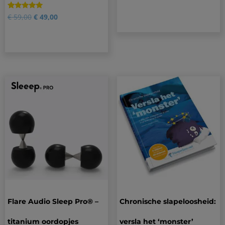
4.50
op 5
gebaseerd
Gewaardeerd
36
€
59,00
€
49,00
op
4.81
klantbeoordelingen
op 5
gebaseerd
op
klantbeoordelingen
Flare Audio Sleep Pro® –
Chronische slapeloosheid:
titanium oordopjes
versla het ‘monster’