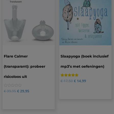
Flare Calmer
Slaapyoga (boek inclusief
(transparant): probeer
mp3’s met oefeningen)
risicoloos uit
Gewaardeerd
1
€
17,50
€
14,99
5.00
op 5
gebaseerd
0
€
39,95
€
29,95
op
klantbeoordeling