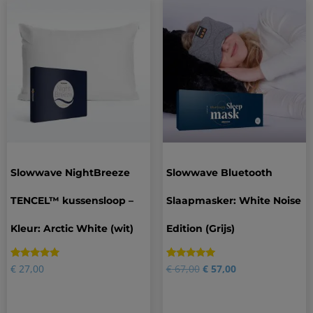
Slowwave NightBreeze
Slowwave Bluetooth
TENCEL™ kussensloop –
Slaapmasker: White Noise
Kleur: Arctic White (wit)
Edition (Grijs)
Gewaardeerd
12
Gewaardeerd
15
€
27,00
€
67,00
€
57,00
4.92
4.87
op 5
op 5
gebaseerd
gebaseerd
op
op
klantbeoordelingen
klantbeoordelingen