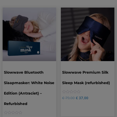
Slowwave Bluetooth
Slowwave Premium Silk
Slaapmasker: White Noise
Sleep Mask (refurbished)
Edition (Antraciet) –
0
€
79,00
€
37,00
Refurbished