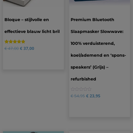
Bloque – stijlvolle en
Premium Bluetooth
effectieve blauw licht bril
Slaapmasker Slowwave:
100% verduisterend,
Gewaardeerd
3
€
47,00
€
37,00
4.67
koel/ademend en ‘spons-
op 5
gebaseerd
op
speakers’ (Grijs) –
klantbeoordelingen
refurbished
0
€
54,95
€
23,95