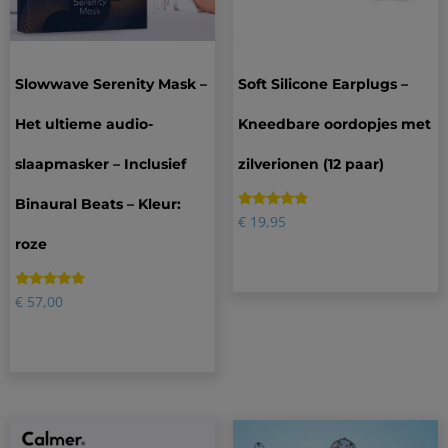
Slowwave Serenity Mask –
Soft Silicone Earplugs –
Het ultieme audio-
Kneedbare oordopjes met
slaapmasker – Inclusief
zilverionen (12 paar)
Binaural Beats – Kleur:
Gewaardeerd
12
€
19,95
5.00
roze
op 5
gebaseerd
op
klantbeoordelingen
Gewaardeerd
11
€
57,00
5.00
op 5
gebaseerd
op
klantbeoordelingen