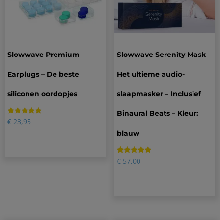
Slowwave Premium
Slowwave Serenity Mask –
Earplugs – De beste
Het ultieme audio-
siliconen oordopjes
slaapmasker – Inclusief
Binaural Beats – Kleur:
Gewaardeerd
47
€
23,95
4.83
blauw
op 5
gebaseerd
op
klantbeoordelingen
Gewaardeerd
35
€
57,00
4.80
op 5
gebaseerd
op
klantbeoordelingen