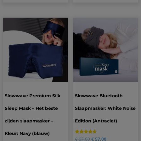
Slowwave Premium Silk
Slowwave Bluetooth
Sleep Mask – Het beste
Slaapmasker: White Noise
zijden slaapmasker –
Edition (Antraciet)
Kleur: Navy (blauw)
Gewaardeerd
2
€
67,00
€
57,00