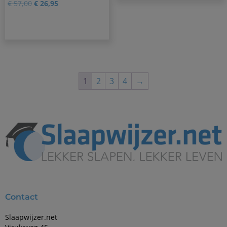
0
€
57,00
€
26,95
1
2
3
4
→
Contact
Slaapwijzer.net