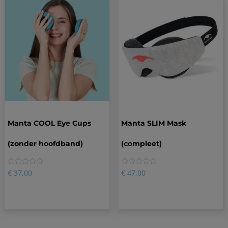
Manta COOL Eye Cups
Manta SLIM Mask
(zonder hoofdband)
(compleet)
0
0
€
37,00
€
47,00