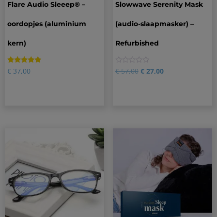
Flare Audio Sleeep® –
Slowwave Serenity Mask
oordopjes (aluminium
(audio-slaapmasker) –
kern)
Refurbished
Gewaardeerd
2
0
€
37,00
€
57,00
€
27,00
5.00
op 5
gebaseerd
op
klantbeoordelingen