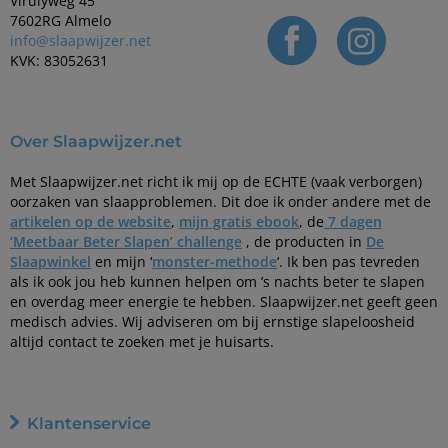
Virulyweg 45
7602RG Almelo
info@slaapwijzer.net
KVK: 83052631
Over Slaapwijzer.net
Met Slaapwijzer.net richt ik mij op de ECHTE (vaak verborgen)
oorzaken van slaapproblemen. Dit doe ik onder andere met de
artikelen op de website
,
mijn gratis ebook
, de
7 dagen
‘Meetbaar Beter Slapen’ challenge
, de producten in
De
Slaapwinkel
en mijn ‘
monster-methode
‘. Ik ben pas tevreden
als ik ook jou heb kunnen helpen om ’s nachts beter te slapen
en overdag meer energie te hebben. Slaapwijzer.net geeft geen
medisch advies. Wij adviseren om bij ernstige slapeloosheid
altijd contact te zoeken met je huisarts.
Klantenservice