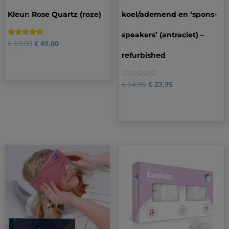
Kleur: Rose Quartz (roze)
koel/ademend en ‘spons-
speakers’ (antraciet) –
Gewaardeerd
6
€
59,00
€
49,00
5.00
refurbished
op 5
gebaseerd
op
klantbeoordelingen
0
€
54,95
€
23,95