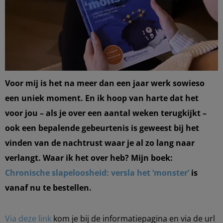
Voor mij is het na meer dan een jaar werk sowieso
een uniek moment. En ik hoop van harte dat het
voor jou – als je over een aantal weken terugkijkt –
ook een bepalende gebeurtenis is geweest bij het
vinden van de nachtrust waar je al zo lang naar
verlangt.
Waar ik het over heb?
Mijn boek:
Chronische slapeloosheid: versla het ‘monster’
is
vanaf nu te bestellen.
Via deze link
kom je bij de informatiepagina en via de url