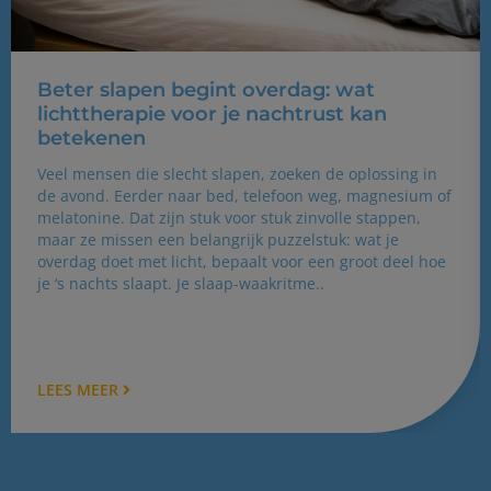
Beter slapen begint overdag: wat
lichttherapie voor je nachtrust kan
betekenen
Veel mensen die slecht slapen, zoeken de oplossing in
de avond. Eerder naar bed, telefoon weg, magnesium of
melatonine. Dat zijn stuk voor stuk zinvolle stappen,
maar ze missen een belangrijk puzzelstuk: wat je
overdag doet met licht, bepaalt voor een groot deel hoe
je ‘s nachts slaapt. Je slaap-waakritme..
LEES MEER