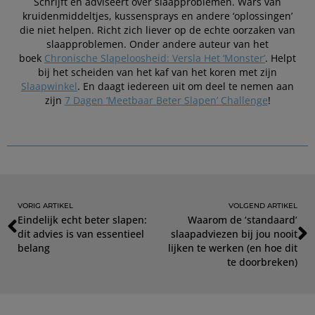
Schrijft en adviseert over slaapproblemen. Wars van
kruidenmiddeltjes, kussensprays en andere ‘oplossingen’
die niet helpen. Richt zich liever op de echte oorzaken van
slaapproblemen. Onder andere auteur van het
boek
Chronische Slapeloosheid: Versla Het ‘Monster’
. Helpt
bij het scheiden van het kaf van het koren met zijn
Slaapwinkel
. En daagt iedereen uit om deel te nemen aan
zijn
7 Dagen ‘Meetbaar Beter Slapen’ Challenge
!
VORIG ARTIKEL
VOLGEND ARTIKEL
Eindelijk echt beter slapen:
Waarom de ‘standaard’
dit advies is van essentieel
slaapadviezen bij jou nooit
belang
lijken te werken (en hoe dit
te doorbreken)