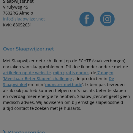
Slaapwijzer.net
Virulyweg 45
7602RG Almelo
info@slaapwijzer.net
KVK: 83052631
Over Slaapwijzer.net
Met Slaapwijzer.net richt ik mij op de ECHTE (vaak verborgen)
oorzaken van slaapproblemen. Dit doe ik onder andere met de
artikelen op de website
,
mijn gratis ebook
, de
7 dagen
‘Meetbaar Beter Slapen’ challenge
, de producten in
De
Slaapwinkel
en mijn ‘
monster-methode
‘. Ik ben pas tevreden
als ik ook jou heb kunnen helpen om ’s nachts beter te slapen
en overdag meer energie te hebben. Slaapwijzer.net geeft geen
medisch advies. Wij adviseren om bij ernstige slapeloosheid
altijd contact te zoeken met je huisarts.
Klantenservice