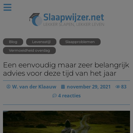
Blog
Levensstijl
Slaapproblemen
Vermoeidheid overdag
Een eenvoudig maar zeer belangrijk
advies voor deze tijd van het jaar
W. van der Klaauw
november 29, 2021
83
4 reacties