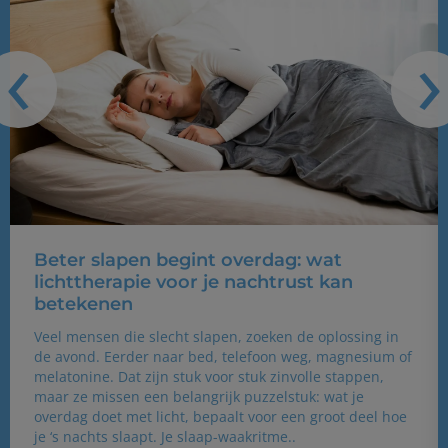
‹
›
Beter slapen begint overdag: wat
lichttherapie voor je nachtrust kan
betekenen
Veel mensen die slecht slapen, zoeken de oplossing in
de avond. Eerder naar bed, telefoon weg, magnesium of
melatonine. Dat zijn stuk voor stuk zinvolle stappen,
maar ze missen een belangrijk puzzelstuk: wat je
overdag doet met licht, bepaalt voor een groot deel hoe
je ‘s nachts slaapt. Je slaap-waakritme..