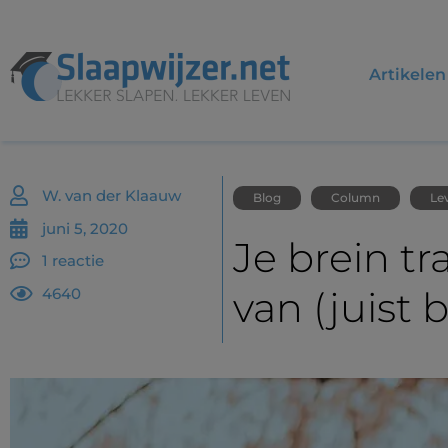
Artikelen
W. van der Klaauw
Blog
Column
Lev
juni 5, 2020
Je brein t
1 reactie
van (juist 
4640