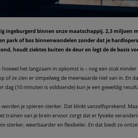
edig ingeburgerd binnen onze maatschappij. 2,3 miljoen m
een park of bos binnenwandelen zonder dat je hardlopers
ond, houdt ziektes buiten de deur en legt de de basis v
 – hoewel het langzaam in opkomst is – nog een stuk minder 
p of ze zien er simpelweg de meerwaarde niet van in. En d
er dag (10 minuten is voldoende) kun je een geweldig result
am worden je spieren sterker. Dat klinkt vanzelfsprekend. Ma
t trainen van je brein ervoor zorgt dat er fysieke verander
ein sterker, weerbaarder en flexibeler. En dat biedt zo ont