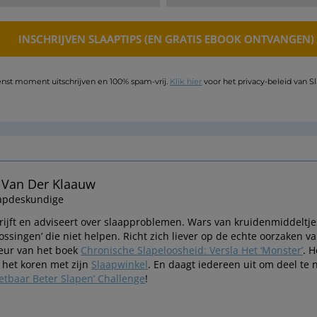
nst moment uitschrijven en 100% spam-vrij.
Klik hier
voor het privacy-beleid van S
 Van Der Klaauw
apdeskundige
rijft en adviseert over slaapproblemen. Wars van kruidenmiddeltj
lossingen’ die niet helpen. Richt zich liever op de echte oorzaken
eur van het boek
Chronische Slapeloosheid: Versla Het ‘Monster’
. H
 het koren met zijn
Slaapwinkel
. En daagt iedereen uit om deel te
etbaar Beter Slapen’ Challenge
!