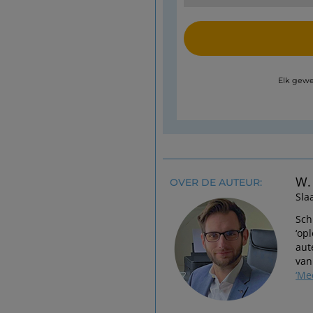
Elk gewe
W.
OVER DE AUTEUR:
Sla
Sch
‘op
aut
van
‘Me