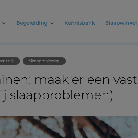
Begeleiding
Kennisbank
Slaapwinkel
ensstijl
Slaapproblemen
rainen: maak er een va
bij slaapproblemen)