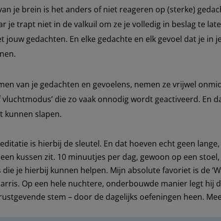
van je brein is het anders of niet reageren op (sterke) gedac
r je trapt niet in de valkuil om ze je volledig in beslag te l
et jouw gedachten. En elke gedachte en elk gevoel dat je in j
enen.
emen van je gedachten en gevoelens, nemen ze vrijwel onmidd
of vluchtmodus’ die zo vaak onnodig wordt geactiveerd. En 
ilt kunnen slapen.
editatie is hierbij de sleutel. En dat hoeven echt geen lang
op een kussen zit. 10 minuutjes per dag, gewoon op een stoel
die je hierbij kunnen helpen. Mijn absolute favoriet is de ‘
ris. Op een hele nuchtere, onderbouwde manier legt hij de
jn rustgevende stem – door de dagelijks oefeningen heen. Mee