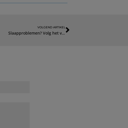
VOLGEND ARTIKEL
Slaapproblemen? Volg het voorbeeld van Lennard en houd het luchtig