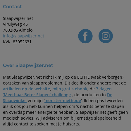
Contact
Slaapwijzer.net
Virulyweg 45
7602RG Almelo
info@slaapwijzer.net
KVK: 83052631
Over Slaapwijzer.net
Met Slaapwijzer.net richt ik mij op de ECHTE (vaak verborgen)
oorzaken van slaapproblemen. Dit doe ik onder andere met de
artikelen op de website
,
mijn gratis ebook
, de
7 dagen
‘Meetbaar Beter Slapen’ challenge
, de producten in
De
Slaapwinkel
en mijn ‘
monster-methode
‘. Ik ben pas tevreden
als ik ook jou heb kunnen helpen om ’s nachts beter te slapen
en overdag meer energie te hebben. Slaapwijzer.net geeft geen
medisch advies. Wij adviseren om bij ernstige slapeloosheid
altijd contact te zoeken met je huisarts.