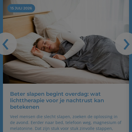
15 JULI 2026
‹
›
Beter slapen begint overdag: wat
lichttherapie voor je nachtrust kan
betekenen
Veel mensen die slecht slapen, zoeken de oplossing in
de avond. Eerder naar bed, telefoon weg, magnesium of
melatonine. Dat zijn stuk voor stuk zinvolle stappen,