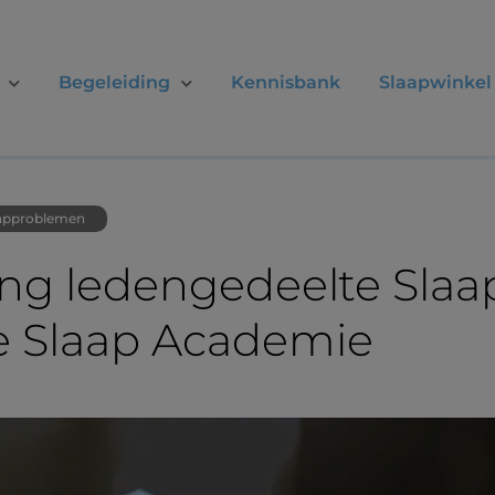
Begeleiding
Kennisbank
Slaapwinkel
approblemen
ng ledengedeelte Slaap
e Slaap Academie