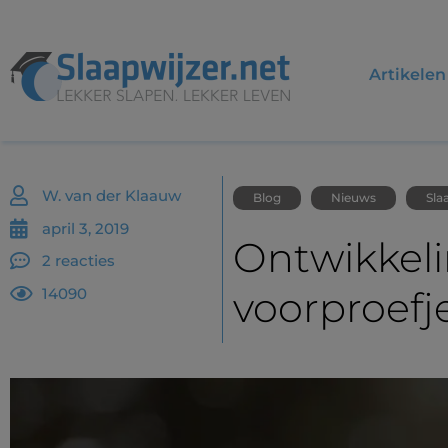
Artikelen
W. van der Klaauw
Blog
Nieuws
Sla
april 3, 2019
Ontwikkeli
2 reacties
voorproefj
14090