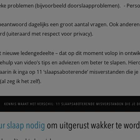
ieke problemen (bijvoorbeeld doorslaapproblemen). - Persoo
beantwoord dagelijks een groot aantal vragen. Ook anderen 
d (uiteraard met respect voor privacy).
 nieuwe ledengedeelte – dat op dit moment volop in ontwikk
ehulp van video’s tips en adviezen om beter te slapen. Hier
arin ik inga op 11 ‘slaapsaboterende’ misverstanden die je
l zeg ik het zelf).