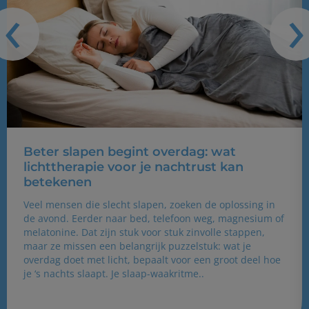
‹
›
Beter slapen begint overdag: wat
lichttherapie voor je nachtrust kan
betekenen
Veel mensen die slecht slapen, zoeken de oplossing in
de avond. Eerder naar bed, telefoon weg, magnesium of
melatonine. Dat zijn stuk voor stuk zinvolle stappen,
maar ze missen een belangrijk puzzelstuk: wat je
overdag doet met licht, bepaalt voor een groot deel hoe
je ‘s nachts slaapt. Je slaap-waakritme..