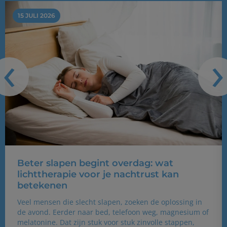
15 JULI 2026
‹
›
Beter slapen begint overdag: wat
lichttherapie voor je nachtrust kan
betekenen
Veel mensen die slecht slapen, zoeken de oplossing in
de avond. Eerder naar bed, telefoon weg, magnesium of
melatonine. Dat zijn stuk voor stuk zinvolle stappen,