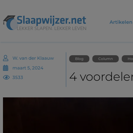
Artikelen
W. van der Klaauw
Blog
Column
Ho
maart 5, 2024
4 voordele
3533