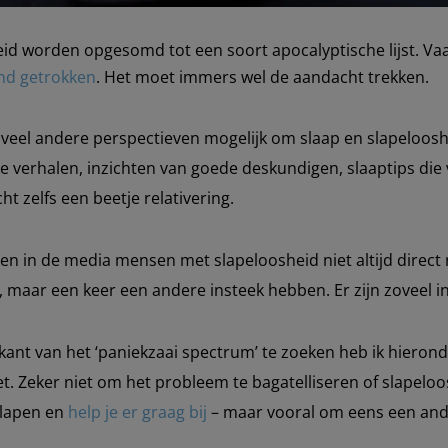
eid worden opgesomd tot een soort apocalyptische lijst. V
and getrokken
. Het moet immers wel de aandacht trekken.
zoveel andere perspectieven mogelijk om slaap en slapeloosh
ke verhalen, inzichten van goede deskundigen, slaaptips die
t zelfs een beetje relativering.
ten in de media mensen met slapeloosheid niet altijd direct n
, maar een keer een andere insteek hebben. Er zijn zoveel 
ant van het ‘paniekzaai spectrum’ te zoeken heb ik hieron
et. Zeker niet om het probleem te bagatelliseren of slapelo
slapen en
help je er graag bij
– maar vooral om eens een ande