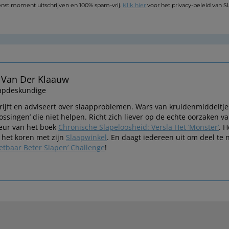
nst moment uitschrijven en 100% spam-vrij.
Klik hier
voor het privacy-beleid van S
 Van Der Klaauw
apdeskundige
rijft en adviseert over slaapproblemen. Wars van kruidenmiddeltj
lossingen’ die niet helpen. Richt zich liever op de echte oorzaken
eur van het boek
Chronische Slapeloosheid: Versla Het ‘Monster’
. H
 het koren met zijn
Slaapwinkel
. En daagt iedereen uit om deel te
etbaar Beter Slapen’ Challenge
!