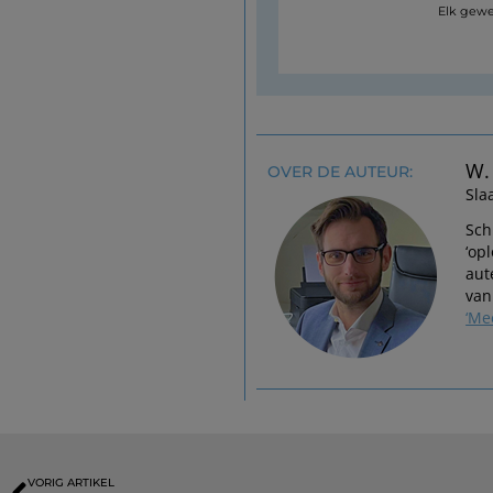
Elk gewe
W.
OVER DE AUTEUR:
Sla
Sch
‘op
aut
van
‘Me
VORIG ARTIKEL