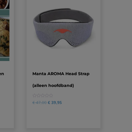
en
Manta AROMA Head Strap
(alleen hoofdband)
0
€
47,00
€
39,95