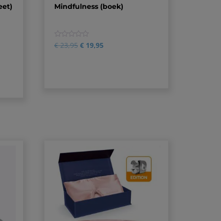
eet)
Mindfulness (boek)
0
€
23,95
€
19,95