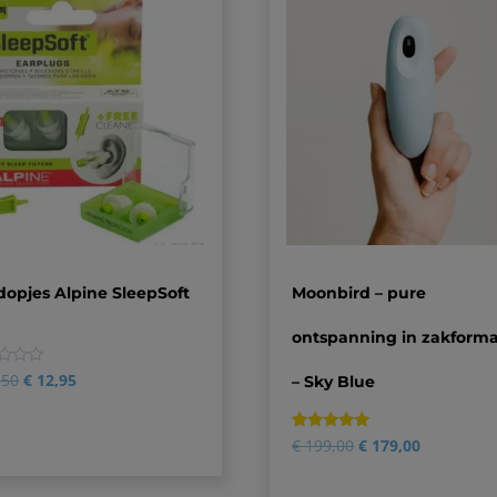
opjes Alpine SleepSoft
Moonbird – pure
ontspanning in zakform
,50
€
12,95
– Sky Blue
Gewaardeerd
1
€
199,00
€
179,00
5.00
op 5
gebaseerd