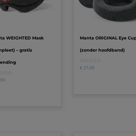
ta WEIGHTED Mask
Manta ORIGINAL Eye Cu
pleet) – gratis
(zonder hoofdband)
zending
0
€
27,00
,00