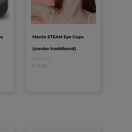
ps
Manta STEAM Eye Cups
(zonder hoofdband)
0
€
37,00