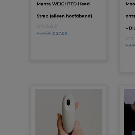
Manta WEIGHTED Head
Moo
Strap (alleen hoofdband)
ont
– B
0
€
47,00
€
37,00
0
€
19