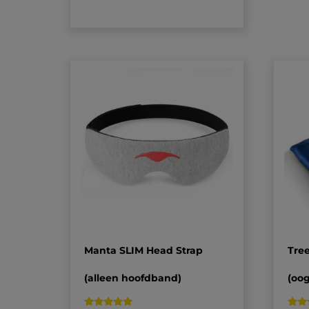
op
klantbeoordeling
Manta SLIM Head Strap
Tree
(alleen hoofdband)
(oo