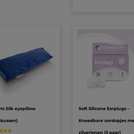
op
klantbeoordeling
ts Silk eyepillow
Soft Silicone Earplugs –
gkussen)
Kneedbare oordopjes me
zilverionen (3 paar)