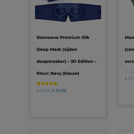
Slowwave Premium Silk
Man
Sleep Mask (zijden
(com
slaapmasker) – 3D Edition –
ver
Kleur: Navy (blauw)
0
€
57
Gewaardeerd
3
€
69,00
€
59,00
4.67
op 5
gebaseerd
op
klantbeoordelingen