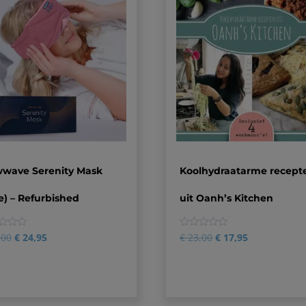
wwave Serenity Mask
Koolhydraatarme recept
e) – Refurbished
uit Oanh’s Kitchen
0
,00
€
24,95
€
23,00
€
17,95