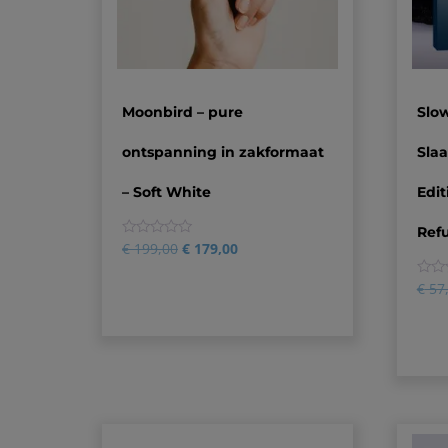
Moonbird – pure
Slo
ontspanning in zakformaat
Sla
– Soft White
Edit
Ref
0
€
199,00
€
179,00
0
€
57