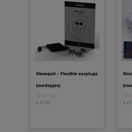
Sleeeps® – Flexible earplugs
Slo
(oordopjes)
(roz
0
0
€
37,00
€
57