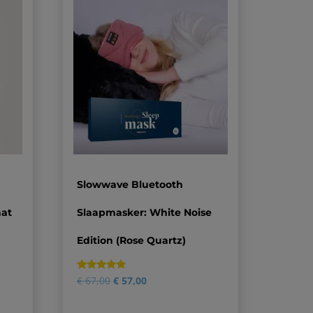
Slowwave Bluetooth
aat
Slaapmasker: White Noise
Edition (Rose Quartz)
Gewaardeerd
14
€
67,00
€
57,00
4.57
op 5
gebaseerd