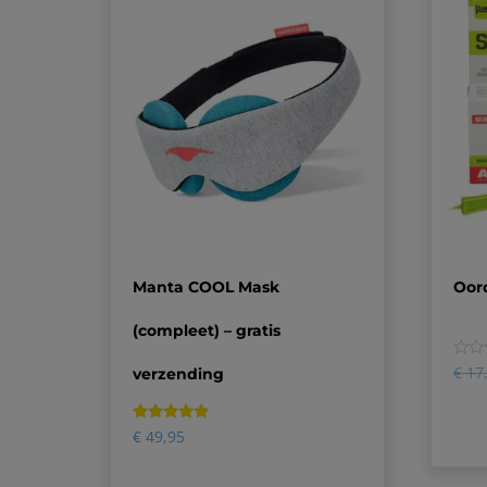
Manta COOL Mask
Oord
(compleet) – gratis
0
€
17
verzending
Gewaardeerd
1
€
49,95
5.00
op 5
gebaseerd