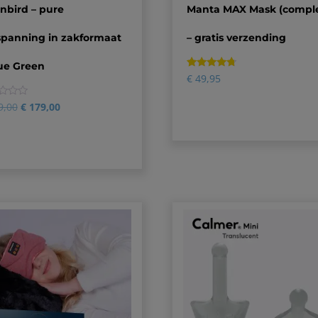
nbird – pure
Manta MAX Mask (compl
spanning in zakformaat
– gratis verzending
lue Green
Gewaardeerd
2
€
49,95
4.50
op 5
gebaseerd
9,00
€
179,00
op
klantbeoordelingen