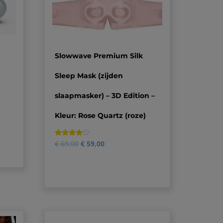
Slowwave Premium Silk
Sleep Mask (zijden
slaapmasker) – 3D Edition –
Kleur: Rose Quartz (roze)
Gewaardeerd
2
€
69,00
€
59,00
4.00
op 5
gebaseerd
op
klantbeoordelingen