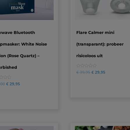
wwave Bluetooth
Flare Calmer mini
apmasker: White Noise
(transparant): probeer
ion (Rose Quartz) –
risicoloos uit
urbished
0
€
39,95
€
29,95
,00
€
29,95