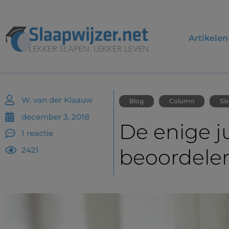
Artikelen
W. van der Klaauw
Blog
Column
Sl
december 3, 2018
De enige ju
1 reactie
beoordele
2421