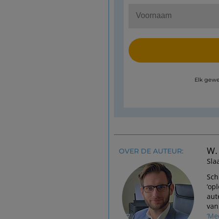
Elk gewe
W.
OVER DE AUTEUR:
Sla
Sch
‘op
aut
van
‘Me