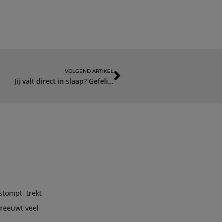
VOLGEND ARTIKEL
Jij valt direct in slaap? Gefeliciteerd! Wil je een ballon?
stompt, trekt
hreeuwt veel