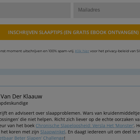
nst moment uitschrijven en 100% spam-vrij.
Klik hier
voor het privacy-beleid van S
 Van Der Klaauw
apdeskundige
rijft en adviseert over slaapproblemen. Wars van kruidenmiddeltj
lossingen’ die niet helpen. Richt zich liever op de echte oorzaken
eur van het boek
Chronische Slapeloosheid: Versla Het ‘Monster’
. H
 het koren met zijn
Slaapwinkel
. En daagt iedereen uit om deel te
etbaar Beter Slapen’ Challenge
!