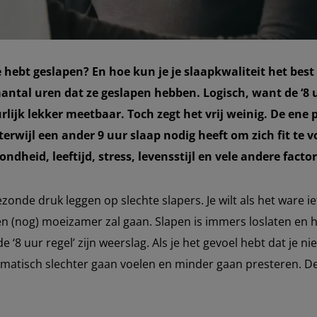
e hebt geslapen? En hoe kun je je slaapkwaliteit het be
aantal uren dat ze geslapen hebben. Logisch, want de ‘8 uu
rlijk lekker meetbaar.
Toch zegt het vrij weinig. De ene
erwijl een ander 9 uur slaap nodig heeft om zich fit te v
ndheid, leeftijd, stress, levensstijl en vele andere facto
zonde druk leggen op slechte slapers. Je wilt als het ware ie
pen (nog) moeizamer zal gaan. Slapen is immers loslaten en 
 ‘8 uur regel’ zijn weerslag. Als je het gevoel hebt dat je ni
utomatisch slechter gaan voelen en minder gaan presteren. D