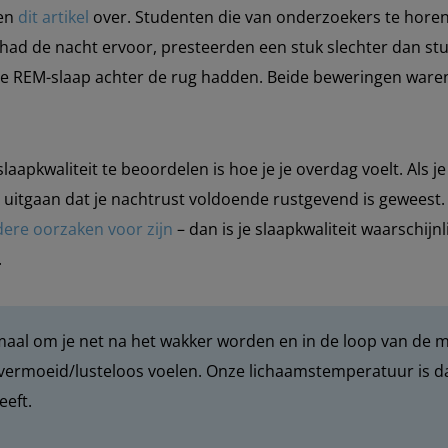
den
dit artike
l
over. Studenten die van onderzoekers te hore
ad de nacht ervoor, presteerden een stuk slechter dan stu
 REM-slaap achter de rug hadden. Beide beweringen waren v
aapkwaliteit te beoordelen is hoe je je overdag voelt. Als 
n uitgaan dat je nachtrust voldoende rustgevend is geweest.
ere oorzaken voor zijn
– dan is je slaapkwaliteit waarschijnl
.
aal om je net na het wakker worden en in de loop van de 
 vermoeid/lusteloos voelen. Onze lichaamstemperatuur is dan
eeft.