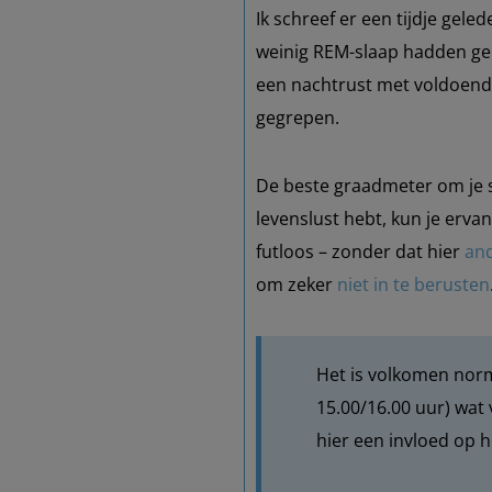
Ik schreef er een tijdje gele
weinig REM-slaap hadden geh
een nachtrust met voldoende
gegrepen.
De beste graadmeter om je sl
levenslust hebt, kun je erva
futloos – zonder dat hier
and
om zeker
niet in te berusten
Het is volkomen norm
15.00/16.00 uur) wat
hier een invloed op h