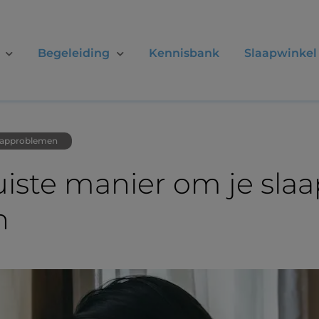
Begeleiding
Kennisbank
Slaapwinkel
aapproblemen
iste manier om je slaap
n