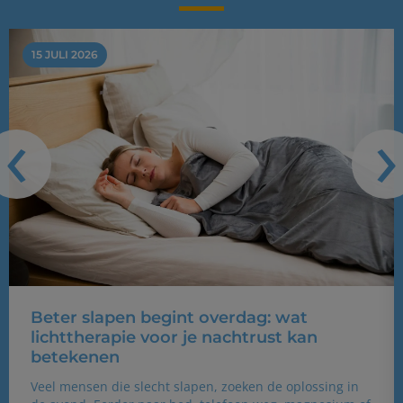
15 JULI 2026
‹
›
Beter slapen begint overdag: wat
lichttherapie voor je nachtrust kan
betekenen
Veel mensen die slecht slapen, zoeken de oplossing in