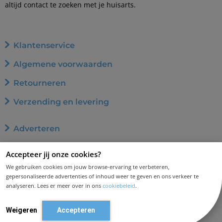
altijd contact te zoeken met je huisarts.
Klantenservice
Algemene voorwaarden
Retourneren
Verzending en levering
Adverteren
Word affiliate
Accepteer jij onze cookies?
Privacybeleid
We gebruiken cookies om jouw browse-ervaring te verbeteren,
gepersonaliseerde advertenties of inhoud weer te geven en ons verkeer te
Cookiebeleid
analyseren. Lees er meer over in ons
cookiebeleid
.
Disclaimer en aansprakelijkheid
Weigeren
Accepteren