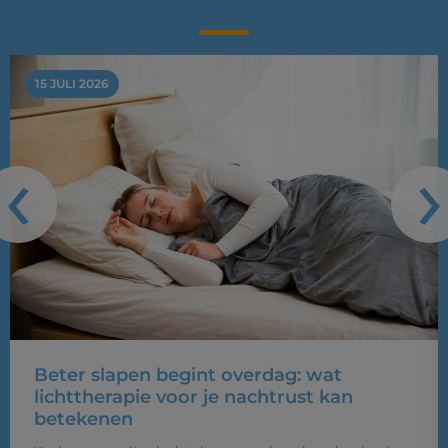
15 JULI 2026
‹
›
Beter slapen begint overdag: wat
lichttherapie voor je nachtrust kan
betekenen