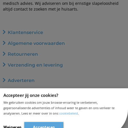
medisch advies. Wij adviseren om bij ernstige slapeloosheid
altijd contact te zoeken met je huisarts.
Klantenservice
Algemene voorwaarden
Retourneren
Verzending en levering
Adverteren
Word affiliate
Accepteer jij onze cookies?
Privacybeleid
We gebruiken cookies om jouw browse-ervaring te verbeteren,
gepersonaliseerde advertenties of inhoud weer te geven en ons verkeer te
Cookiebeleid
analyseren. Lees er meer over in ons
cookiebeleid
.
Disclaimer en aansprakelijkheid
Weigeren
Accepteren