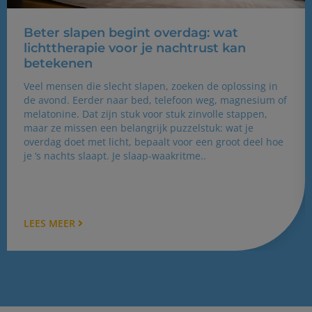
Beter slapen begint overdag: wat
lichttherapie voor je nachtrust kan
betekenen
Veel mensen die slecht slapen, zoeken de oplossing in
de avond. Eerder naar bed, telefoon weg, magnesium of
melatonine. Dat zijn stuk voor stuk zinvolle stappen,
maar ze missen een belangrijk puzzelstuk: wat je
overdag doet met licht, bepaalt voor een groot deel hoe
je ‘s nachts slaapt. Je slaap-waakritme..
LEES MEER