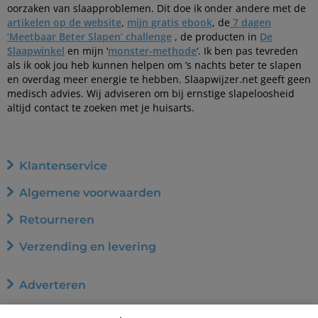
oorzaken van slaapproblemen. Dit doe ik onder andere met de
artikelen op de website
,
mijn gratis ebook
, de
7 dagen
‘Meetbaar Beter Slapen’ challenge
, de producten in
De
Slaapwinkel
en mijn ‘
monster-methode
‘. Ik ben pas tevreden
als ik ook jou heb kunnen helpen om ’s nachts beter te slapen
en overdag meer energie te hebben. Slaapwijzer.net geeft geen
medisch advies. Wij adviseren om bij ernstige slapeloosheid
altijd contact te zoeken met je huisarts.
Klantenservice
Algemene voorwaarden
Retourneren
Verzending en levering
Adverteren
Word affiliate