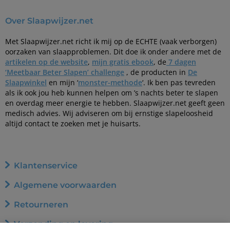
Over Slaapwijzer.net
Met Slaapwijzer.net richt ik mij op de ECHTE (vaak verborgen)
oorzaken van slaapproblemen. Dit doe ik onder andere met de
artikelen op de website
,
mijn gratis ebook
, de
7 dagen
‘Meetbaar Beter Slapen’ challenge
, de producten in
De
Slaapwinkel
en mijn ‘
monster-methode
‘. Ik ben pas tevreden
als ik ook jou heb kunnen helpen om ’s nachts beter te slapen
en overdag meer energie te hebben. Slaapwijzer.net geeft geen
medisch advies. Wij adviseren om bij ernstige slapeloosheid
altijd contact te zoeken met je huisarts.
Klantenservice
Algemene voorwaarden
Retourneren
Verzending en levering