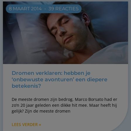
8 MAART 2014
39 REACTIES
Dromen verklaren: hebben je
‘onbewuste avonturen’ een diepere
betekenis?
De meeste dromen zijn bedrog. Marco Borsato had er
zo’n 20 jaar geleden een dikke hit mee. Maar heeft hij
gelijk? Zijn de meeste dromen
LEES VERDER »