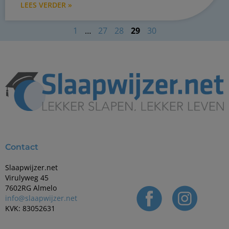
LEES VERDER »
1
…
27
28
29
30
Contact
Slaapwijzer.net
Virulyweg 45
7602RG Almelo
info@slaapwijzer.net
KVK: 83052631