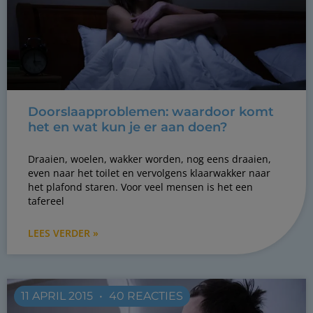
Doorslaapproblemen: waardoor komt
het en wat kun je er aan doen?
Draaien, woelen, wakker worden, nog eens draaien,
even naar het toilet en vervolgens klaarwakker naar
het plafond staren. Voor veel mensen is het een
tafereel
LEES VERDER »
11 APRIL 2015
40 REACTIES